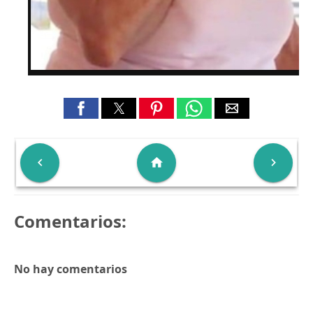

home

Comentarios:
No hay comentarios