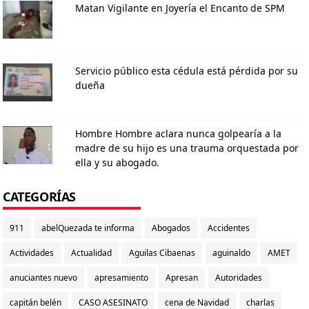
Matan Vigilante en Joyería el Encanto de SPM
Servicio público esta cédula está pérdida por su
dueña
Hombre Hombre aclara nunca golpearía a la
madre de su hijo es una trauma orquestada por
ella y su abogado.
CATEGORÍAS
911
abelQuezada te informa
Abogados
Accidentes
Actividades
Actualidad
Aguilas Cibaenas
aguinaldo
AMET
anuciantes nuevo
apresamiento
Apresan
Autoridades
capitán belén
CASO ASESINATO
cena de Navidad
charlas