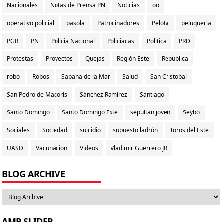
Nacionales
Notas de Prensa PN
Noticias
oo
operativo policial
pasola
Patrocinadores
Pelota
peluqueria
PGR
PN
Policia Nacional
Policiacas
Politica
PRD
Protestas
Proyectos
Quejas
Región Este
Republica
robo
Robos
Sabana de la Mar
Salud
San Cristobal
San Pedro de Macorís
Sánchez Ramírez
Santiago
Santo Domingo
Santo Domingo Este
sepultan joven
Seybo
Sociales
Sociedad
suicidio
supuesto ladrón
Toros del Este
UASD
Vacunacion
Videos
Vladimir Guerrero JR
BLOG ARCHIVE
AMP SLIDER