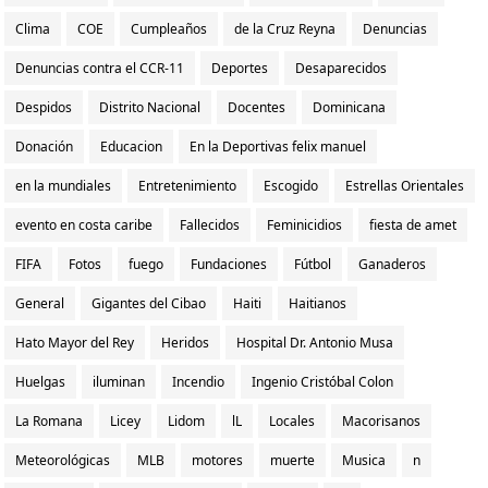
Clima
COE
Cumpleaños
de la Cruz Reyna
Denuncias
Denuncias contra el CCR-11
Deportes
Desaparecidos
Despidos
Distrito Nacional
Docentes
Dominicana
Donación
Educacion
En la Deportivas felix manuel
en la mundiales
Entretenimiento
Escogido
Estrellas Orientales
evento en costa caribe
Fallecidos
Feminicidios
fiesta de amet
FIFA
Fotos
fuego
Fundaciones
Fútbol
Ganaderos
General
Gigantes del Cibao
Haiti
Haitianos
Hato Mayor del Rey
Heridos
Hospital Dr. Antonio Musa
Huelgas
iluminan
Incendio
Ingenio Cristóbal Colon
La Romana
Licey
Lidom
lL
Locales
Macorisanos
Meteorológicas
MLB
motores
muerte
Musica
n