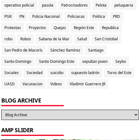
operativo policial
pasola
Patrocinadores
Pelota
peluqueria
PGR
PN
Policia Nacional
Policiacas
Politica
PRD
Protestas
Proyectos
Quejas
Región Este
Republica
robo
Robos
Sabana de la Mar
Salud
San Cristobal
San Pedro de Macorís
Sánchez Ramírez
Santiago
Santo Domingo
Santo Domingo Este
sepultan joven
Seybo
Sociales
Sociedad
suicidio
supuesto ladrón
Toros del Este
UASD
Vacunacion
Videos
Vladimir Guerrero JR
BLOG ARCHIVE
AMP SLIDER