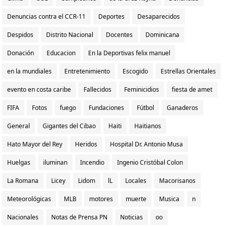
Denuncias contra el CCR-11
Deportes
Desaparecidos
Despidos
Distrito Nacional
Docentes
Dominicana
Donación
Educacion
En la Deportivas felix manuel
en la mundiales
Entretenimiento
Escogido
Estrellas Orientales
evento en costa caribe
Fallecidos
Feminicidios
fiesta de amet
FIFA
Fotos
fuego
Fundaciones
Fútbol
Ganaderos
General
Gigantes del Cibao
Haiti
Haitianos
Hato Mayor del Rey
Heridos
Hospital Dr. Antonio Musa
Huelgas
iluminan
Incendio
Ingenio Cristóbal Colon
La Romana
Licey
Lidom
lL
Locales
Macorisanos
Meteorológicas
MLB
motores
muerte
Musica
n
Nacionales
Notas de Prensa PN
Noticias
oo