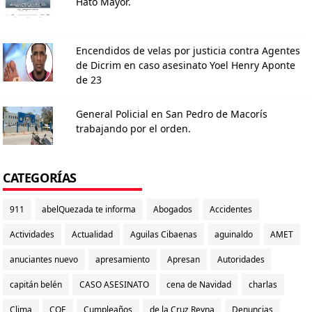
Hato Mayor.
Encendidos de velas por justicia contra Agentes
de Dicrim en caso asesinato Yoel Henry Aponte
de 23
General Policial en San Pedro de Macorís
trabajando por el orden.
CATEGORÍAS
911
abelQuezada te informa
Abogados
Accidentes
Actividades
Actualidad
Aguilas Cibaenas
aguinaldo
AMET
anuciantes nuevo
apresamiento
Apresan
Autoridades
capitán belén
CASO ASESINATO
cena de Navidad
charlas
Clima
COE
Cumpleaños
de la Cruz Reyna
Denuncias