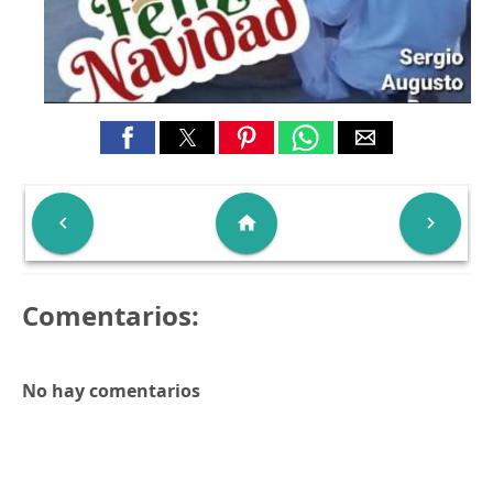

home

Comentarios:
No hay comentarios