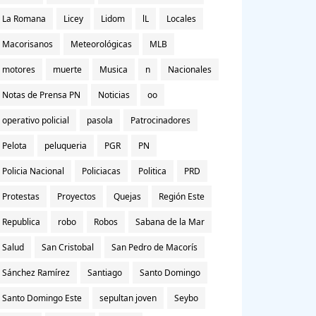
La Romana
Licey
Lidom
lL
Locales
Macorisanos
Meteorológicas
MLB
motores
muerte
Musica
n
Nacionales
Notas de Prensa PN
Noticias
oo
operativo policial
pasola
Patrocinadores
Pelota
peluqueria
PGR
PN
Policia Nacional
Policiacas
Politica
PRD
Protestas
Proyectos
Quejas
Región Este
Republica
robo
Robos
Sabana de la Mar
Salud
San Cristobal
San Pedro de Macorís
Sánchez Ramírez
Santiago
Santo Domingo
Santo Domingo Este
sepultan joven
Seybo