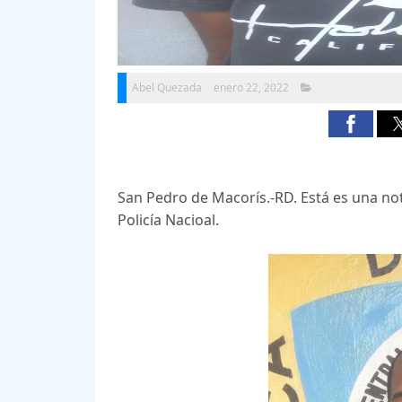
Abel Quezada
enero 22, 2022
San Pedro de Macorís.-RD. Está es una not
Policía Nacioal.