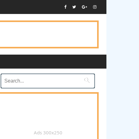

Ads 300x250