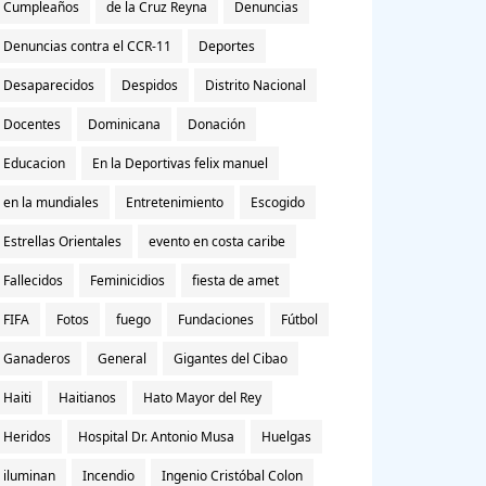
Cumpleaños
de la Cruz Reyna
Denuncias
Denuncias contra el CCR-11
Deportes
Desaparecidos
Despidos
Distrito Nacional
Docentes
Dominicana
Donación
Educacion
En la Deportivas felix manuel
en la mundiales
Entretenimiento
Escogido
Estrellas Orientales
evento en costa caribe
Fallecidos
Feminicidios
fiesta de amet
FIFA
Fotos
fuego
Fundaciones
Fútbol
Ganaderos
General
Gigantes del Cibao
Haiti
Haitianos
Hato Mayor del Rey
Heridos
Hospital Dr. Antonio Musa
Huelgas
iluminan
Incendio
Ingenio Cristóbal Colon