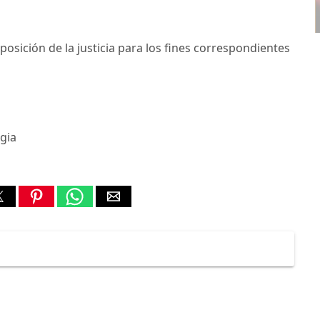
Decoration Tips for your Child’s
Birthday Party
posición de la justicia para los fines correspondientes
gia