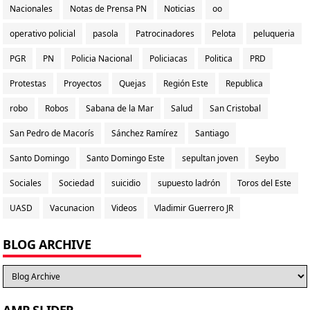
Nacionales
Notas de Prensa PN
Noticias
oo
operativo policial
pasola
Patrocinadores
Pelota
peluqueria
PGR
PN
Policia Nacional
Policiacas
Politica
PRD
Protestas
Proyectos
Quejas
Región Este
Republica
robo
Robos
Sabana de la Mar
Salud
San Cristobal
San Pedro de Macorís
Sánchez Ramírez
Santiago
Santo Domingo
Santo Domingo Este
sepultan joven
Seybo
Sociales
Sociedad
suicidio
supuesto ladrón
Toros del Este
UASD
Vacunacion
Videos
Vladimir Guerrero JR
BLOG ARCHIVE
AMP SLIDER