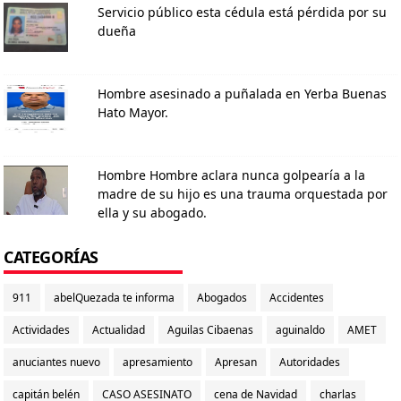
Servicio público esta cédula está pérdida por su
dueña
Hombre asesinado a puñalada en Yerba Buenas
Hato Mayor.
Hombre Hombre aclara nunca golpearía a la
madre de su hijo es una trauma orquestada por
ella y su abogado.
CATEGORÍAS
911
abelQuezada te informa
Abogados
Accidentes
Actividades
Actualidad
Aguilas Cibaenas
aguinaldo
AMET
anuciantes nuevo
apresamiento
Apresan
Autoridades
capitán belén
CASO ASESINATO
cena de Navidad
charlas