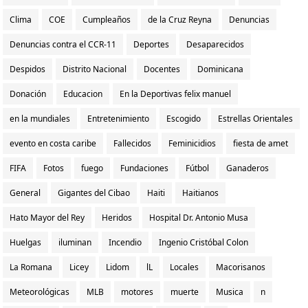
Clima
COE
Cumpleaños
de la Cruz Reyna
Denuncias
Denuncias contra el CCR-11
Deportes
Desaparecidos
Despidos
Distrito Nacional
Docentes
Dominicana
Donación
Educacion
En la Deportivas felix manuel
en la mundiales
Entretenimiento
Escogido
Estrellas Orientales
evento en costa caribe
Fallecidos
Feminicidios
fiesta de amet
FIFA
Fotos
fuego
Fundaciones
Fútbol
Ganaderos
General
Gigantes del Cibao
Haiti
Haitianos
Hato Mayor del Rey
Heridos
Hospital Dr. Antonio Musa
Huelgas
iluminan
Incendio
Ingenio Cristóbal Colon
La Romana
Licey
Lidom
lL
Locales
Macorisanos
Meteorológicas
MLB
motores
muerte
Musica
n