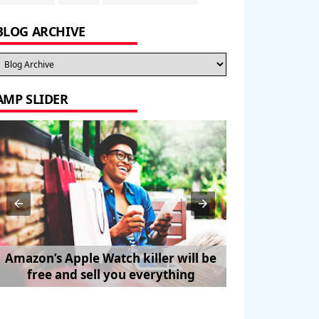
BLOG ARCHIVE
AMP SLIDER
Amazon’s Apple Watch killer will be
How to Trave
free and sell you everything
Pe