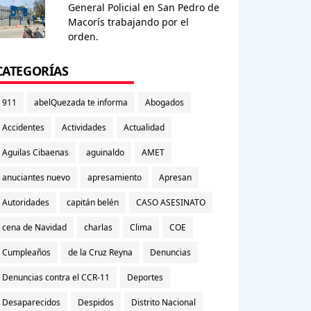
General Policial en San Pedro de
Macorís trabajando por el
orden.
CATEGORÍAS
911
abelQuezada te informa
Abogados
Accidentes
Actividades
Actualidad
Aguilas Cibaenas
aguinaldo
AMET
anuciantes nuevo
apresamiento
Apresan
Autoridades
capitán belén
CASO ASESINATO
cena de Navidad
charlas
Clima
COE
Cumpleaños
de la Cruz Reyna
Denuncias
Denuncias contra el CCR-11
Deportes
Desaparecidos
Despidos
Distrito Nacional