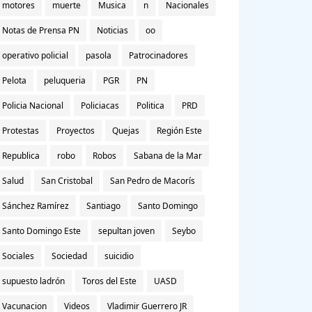
motores
muerte
Musica
n
Nacionales
Notas de Prensa PN
Noticias
oo
operativo policial
pasola
Patrocinadores
Pelota
peluqueria
PGR
PN
Policia Nacional
Policiacas
Politica
PRD
Protestas
Proyectos
Quejas
Región Este
Republica
robo
Robos
Sabana de la Mar
Salud
San Cristobal
San Pedro de Macorís
Sánchez Ramírez
Santiago
Santo Domingo
Santo Domingo Este
sepultan joven
Seybo
Sociales
Sociedad
suicidio
supuesto ladrón
Toros del Este
UASD
Vacunacion
Videos
Vladimir Guerrero JR