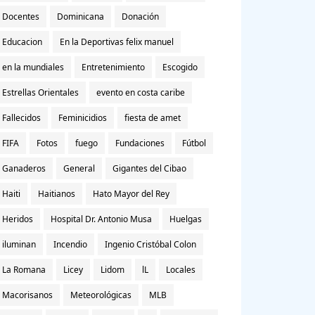
Docentes
Dominicana
Donación
Educacion
En la Deportivas felix manuel
en la mundiales
Entretenimiento
Escogido
Estrellas Orientales
evento en costa caribe
Fallecidos
Feminicidios
fiesta de amet
FIFA
Fotos
fuego
Fundaciones
Fútbol
Ganaderos
General
Gigantes del Cibao
Haiti
Haitianos
Hato Mayor del Rey
Heridos
Hospital Dr. Antonio Musa
Huelgas
iluminan
Incendio
Ingenio Cristóbal Colon
La Romana
Licey
Lidom
lL
Locales
Macorisanos
Meteorológicas
MLB