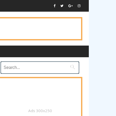

Ads 300x250