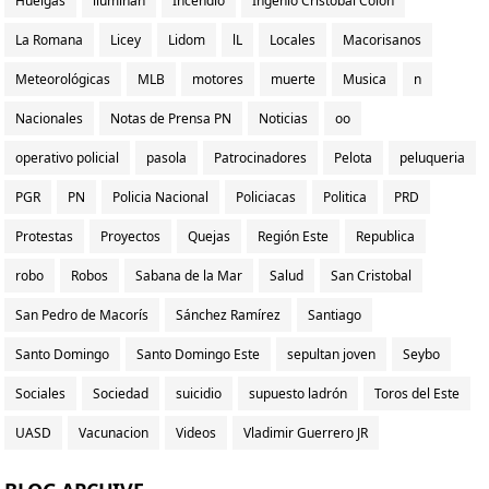
Huelgas
iluminan
Incendio
Ingenio Cristóbal Colon
La Romana
Licey
Lidom
lL
Locales
Macorisanos
Meteorológicas
MLB
motores
muerte
Musica
n
Nacionales
Notas de Prensa PN
Noticias
oo
operativo policial
pasola
Patrocinadores
Pelota
peluqueria
PGR
PN
Policia Nacional
Policiacas
Politica
PRD
Protestas
Proyectos
Quejas
Región Este
Republica
robo
Robos
Sabana de la Mar
Salud
San Cristobal
San Pedro de Macorís
Sánchez Ramírez
Santiago
Santo Domingo
Santo Domingo Este
sepultan joven
Seybo
Sociales
Sociedad
suicidio
supuesto ladrón
Toros del Este
UASD
Vacunacion
Videos
Vladimir Guerrero JR