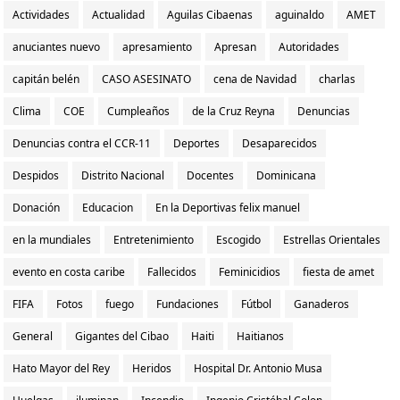
Actividades
Actualidad
Aguilas Cibaenas
aguinaldo
AMET
anuciantes nuevo
apresamiento
Apresan
Autoridades
capitán belén
CASO ASESINATO
cena de Navidad
charlas
Clima
COE
Cumpleaños
de la Cruz Reyna
Denuncias
Denuncias contra el CCR-11
Deportes
Desaparecidos
Despidos
Distrito Nacional
Docentes
Dominicana
Donación
Educacion
En la Deportivas felix manuel
en la mundiales
Entretenimiento
Escogido
Estrellas Orientales
evento en costa caribe
Fallecidos
Feminicidios
fiesta de amet
FIFA
Fotos
fuego
Fundaciones
Fútbol
Ganaderos
General
Gigantes del Cibao
Haiti
Haitianos
Hato Mayor del Rey
Heridos
Hospital Dr. Antonio Musa