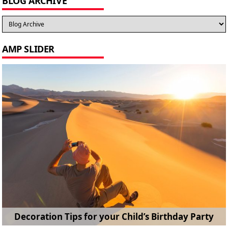
BLOG ARCHIVE
AMP SLIDER
Amazon’s Apple Watch killer will be free and sell
Decoration Tips for your Child’s Birthday Party
How to Travel in Style: Finding a Perfect Flight
you everything