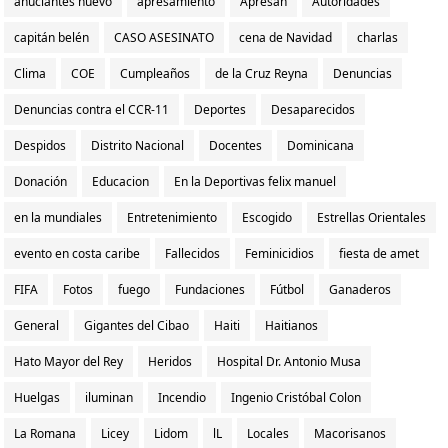
anuciantes nuevo
apresamiento
Apresan
Autoridades
capitán belén
CASO ASESINATO
cena de Navidad
charlas
Clima
COE
Cumpleaños
de la Cruz Reyna
Denuncias
Denuncias contra el CCR-11
Deportes
Desaparecidos
Despidos
Distrito Nacional
Docentes
Dominicana
Donación
Educacion
En la Deportivas felix manuel
en la mundiales
Entretenimiento
Escogido
Estrellas Orientales
evento en costa caribe
Fallecidos
Feminicidios
fiesta de amet
FIFA
Fotos
fuego
Fundaciones
Fútbol
Ganaderos
General
Gigantes del Cibao
Haiti
Haitianos
Hato Mayor del Rey
Heridos
Hospital Dr. Antonio Musa
Huelgas
iluminan
Incendio
Ingenio Cristóbal Colon
La Romana
Licey
Lidom
lL
Locales
Macorisanos