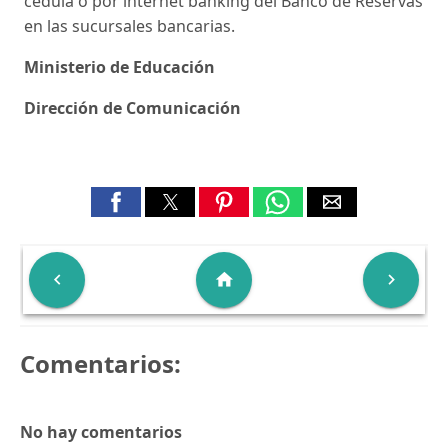
cédula o por internet banking del Banco de Reservas
en las sucursales bancarias.
Ministerio de Educación
Dirección de Comunicación

home

Comentarios:
No hay comentarios