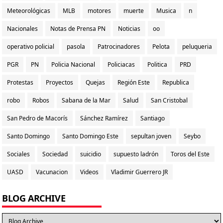
Meteorológicas
MLB
motores
muerte
Musica
n
Nacionales
Notas de Prensa PN
Noticias
oo
operativo policial
pasola
Patrocinadores
Pelota
peluqueria
PGR
PN
Policia Nacional
Policiacas
Politica
PRD
Protestas
Proyectos
Quejas
Región Este
Republica
robo
Robos
Sabana de la Mar
Salud
San Cristobal
San Pedro de Macorís
Sánchez Ramírez
Santiago
Santo Domingo
Santo Domingo Este
sepultan joven
Seybo
Sociales
Sociedad
suicidio
supuesto ladrón
Toros del Este
UASD
Vacunacion
Videos
Vladimir Guerrero JR
BLOG ARCHIVE