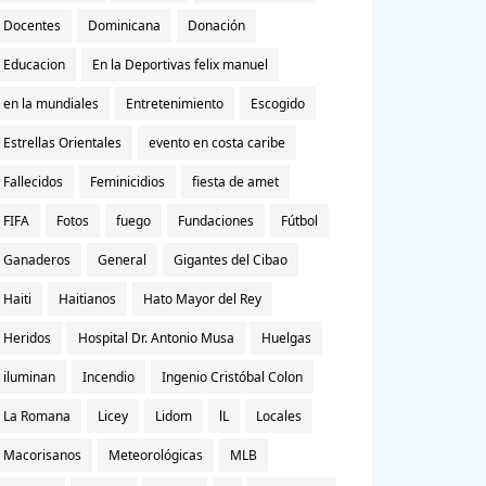
Docentes
Dominicana
Donación
Educacion
En la Deportivas felix manuel
en la mundiales
Entretenimiento
Escogido
Estrellas Orientales
evento en costa caribe
Fallecidos
Feminicidios
fiesta de amet
FIFA
Fotos
fuego
Fundaciones
Fútbol
Ganaderos
General
Gigantes del Cibao
Haiti
Haitianos
Hato Mayor del Rey
Heridos
Hospital Dr. Antonio Musa
Huelgas
iluminan
Incendio
Ingenio Cristóbal Colon
La Romana
Licey
Lidom
lL
Locales
Macorisanos
Meteorológicas
MLB