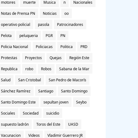
motores
muerte
Musica
n
Nacionales
Notas de Prensa PN
Noticias
oo
operativo policial
pasola
Patrocinadores
Pelota
peluqueria
PGR
PN
Policia Nacional
Policiacas
Politica
PRD
Protestas
Proyectos
Quejas
Región Este
Republica
robo
Robos
Sabana de la Mar
Salud
San Cristobal
San Pedro de Macorís
Sánchez Ramírez
Santiago
Santo Domingo
Santo Domingo Este
sepultan joven
Seybo
Sociales
Sociedad
suicidio
supuesto ladrón
Toros del Este
UASD
Vacunacion
Videos
Vladimir Guerrero JR