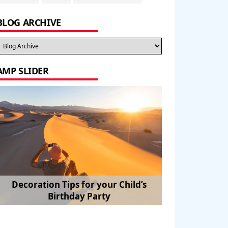
BLOG ARCHIVE
AMP SLIDER
Amazon’s Apple Watch killer will be
How to Travel in Style: Finding a
Decoration Tips for your Child’s
free and sell you everything
Birthday Party
Perfect Flight