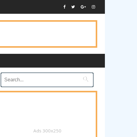

Ads 300x250