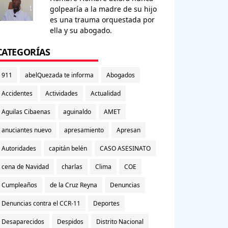
golpearía a la madre de su hijo
es una trauma orquestada por
ella y su abogado.
CATEGORÍAS
911
abelQuezada te informa
Abogados
Accidentes
Actividades
Actualidad
Aguilas Cibaenas
aguinaldo
AMET
anuciantes nuevo
apresamiento
Apresan
Autoridades
capitán belén
CASO ASESINATO
cena de Navidad
charlas
Clima
COE
Cumpleaños
de la Cruz Reyna
Denuncias
Denuncias contra el CCR-11
Deportes
Desaparecidos
Despidos
Distrito Nacional