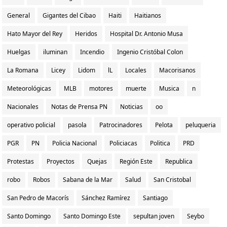
General
Gigantes del Cibao
Haiti
Haitianos
Hato Mayor del Rey
Heridos
Hospital Dr. Antonio Musa
Huelgas
iluminan
Incendio
Ingenio Cristóbal Colon
La Romana
Licey
Lidom
lL
Locales
Macorisanos
Meteorológicas
MLB
motores
muerte
Musica
n
Nacionales
Notas de Prensa PN
Noticias
oo
operativo policial
pasola
Patrocinadores
Pelota
peluqueria
PGR
PN
Policia Nacional
Policiacas
Politica
PRD
Protestas
Proyectos
Quejas
Región Este
Republica
robo
Robos
Sabana de la Mar
Salud
San Cristobal
San Pedro de Macorís
Sánchez Ramírez
Santiago
Santo Domingo
Santo Domingo Este
sepultan joven
Seybo