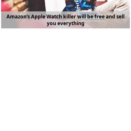
Amazon’s Apple Watch killer will be free and sell
you everything