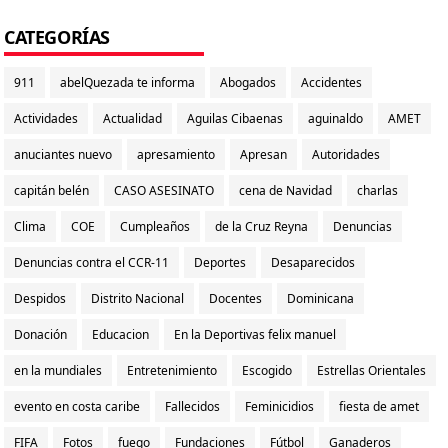
CATEGORÍAS
911
abelQuezada te informa
Abogados
Accidentes
Actividades
Actualidad
Aguilas Cibaenas
aguinaldo
AMET
anuciantes nuevo
apresamiento
Apresan
Autoridades
capitán belén
CASO ASESINATO
cena de Navidad
charlas
Clima
COE
Cumpleaños
de la Cruz Reyna
Denuncias
Denuncias contra el CCR-11
Deportes
Desaparecidos
Despidos
Distrito Nacional
Docentes
Dominicana
Donación
Educacion
En la Deportivas felix manuel
en la mundiales
Entretenimiento
Escogido
Estrellas Orientales
evento en costa caribe
Fallecidos
Feminicidios
fiesta de amet
FIFA
Fotos
fuego
Fundaciones
Fútbol
Ganaderos