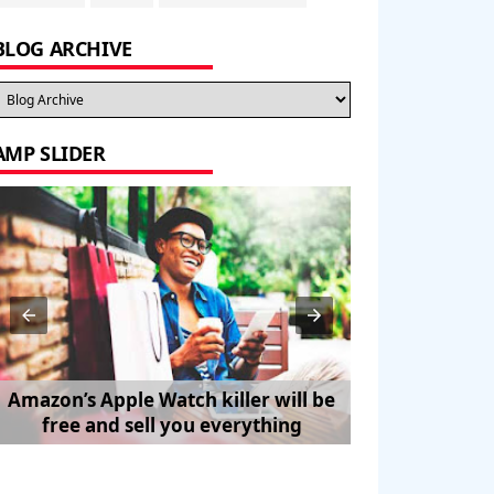
BLOG ARCHIVE
AMP SLIDER
Amazon’s Apple Watch killer will be
How to Trave
free and sell you everything
Pe