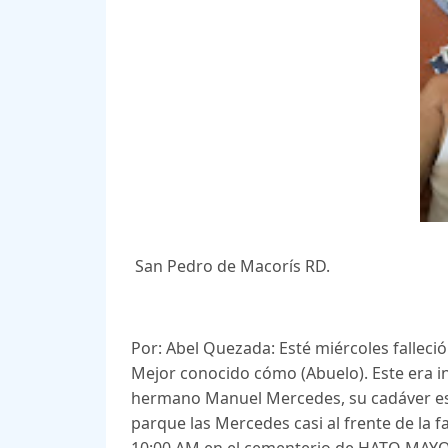
San Pedro de Macorís RD.
Por: Abel Quezada: Esté miércoles falleci
Mejor conocido cómo (Abuelo). Este era int
hermano Manuel Mercedes, su cadáver est
parque las Mercedes casi al frente de la f
10:00 AM en el cementerio de HATO MAYOR