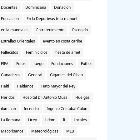
Docentes
Dominicana
Donación
Educacion
En la Deportivas felix manuel
en la mundiales
Entretenimiento
Escogido
Estrellas Orientales
evento en costa caribe
Fallecidos
Feminicidios
fiesta de amet
FIFA
Fotos
fuego
Fundaciones
Fútbol
Ganaderos
General
Gigantes del Cibao
Haiti
Haitianos
Hato Mayor del Rey
Heridos
Hospital Dr. Antonio Musa
Huelgas
iluminan
Incendio
Ingenio Cristóbal Colon
La Romana
Licey
Lidom
lL
Locales
Macorisanos
Meteorológicas
MLB