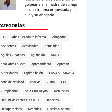
golpearía a la madre de su hijo
es una trauma orquestada por
ella y su abogado.
CATEGORÍAS
911
abelQuezada te informa
Abogados
Accidentes
Actividades
Actualidad
Aguilas Cibaenas
aguinaldo
AMET
anuciantes nuevo
apresamiento
Apresan
Autoridades
capitán belén
CASO ASESINATO
cena de Navidad
charlas
Clima
COE
Cumpleaños
de la Cruz Reyna
Denuncias
Denuncias contra el CCR-11
Deportes
Desaparecidos
Despidos
Distrito Nacional