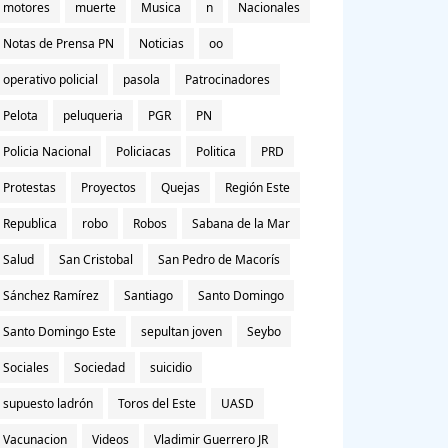
motores
muerte
Musica
n
Nacionales
Notas de Prensa PN
Noticias
oo
operativo policial
pasola
Patrocinadores
Pelota
peluqueria
PGR
PN
Policia Nacional
Policiacas
Politica
PRD
Protestas
Proyectos
Quejas
Región Este
Republica
robo
Robos
Sabana de la Mar
Salud
San Cristobal
San Pedro de Macorís
Sánchez Ramírez
Santiago
Santo Domingo
Santo Domingo Este
sepultan joven
Seybo
Sociales
Sociedad
suicidio
supuesto ladrón
Toros del Este
UASD
Vacunacion
Videos
Vladimir Guerrero JR