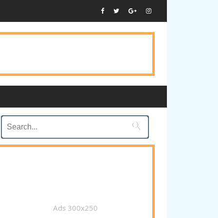

Ads 300x250