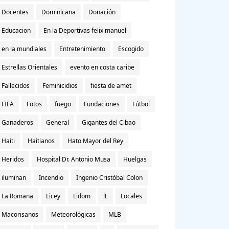
Docentes
Dominicana
Donación
Educacion
En la Deportivas felix manuel
en la mundiales
Entretenimiento
Escogido
Estrellas Orientales
evento en costa caribe
Fallecidos
Feminicidios
fiesta de amet
FIFA
Fotos
fuego
Fundaciones
Fútbol
Ganaderos
General
Gigantes del Cibao
Haiti
Haitianos
Hato Mayor del Rey
Heridos
Hospital Dr. Antonio Musa
Huelgas
iluminan
Incendio
Ingenio Cristóbal Colon
La Romana
Licey
Lidom
lL
Locales
Macorisanos
Meteorológicas
MLB