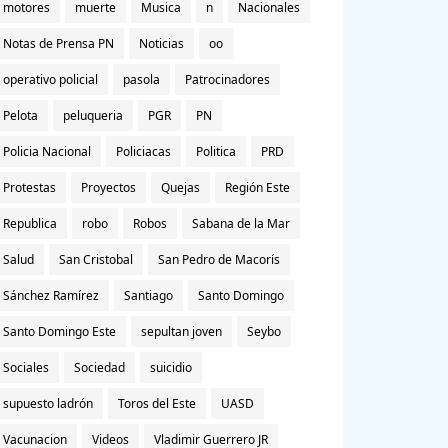
motores
muerte
Musica
n
Nacionales
Notas de Prensa PN
Noticias
oo
operativo policial
pasola
Patrocinadores
Pelota
peluqueria
PGR
PN
Policia Nacional
Policiacas
Politica
PRD
Protestas
Proyectos
Quejas
Región Este
Republica
robo
Robos
Sabana de la Mar
Salud
San Cristobal
San Pedro de Macorís
Sánchez Ramírez
Santiago
Santo Domingo
Santo Domingo Este
sepultan joven
Seybo
Sociales
Sociedad
suicidio
supuesto ladrón
Toros del Este
UASD
Vacunacion
Videos
Vladimir Guerrero JR