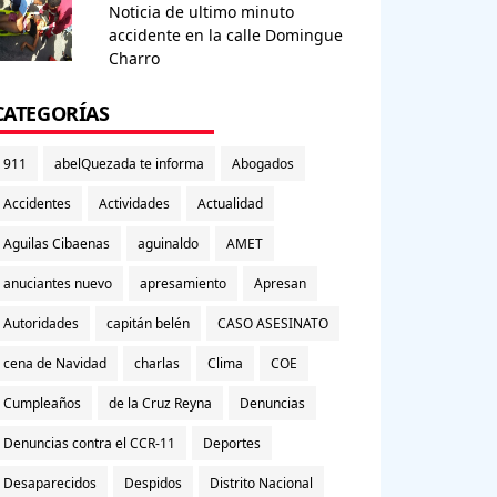
Noticia de ultimo minuto
accidente en la calle Domingue
Charro
CATEGORÍAS
911
abelQuezada te informa
Abogados
Accidentes
Actividades
Actualidad
Aguilas Cibaenas
aguinaldo
AMET
anuciantes nuevo
apresamiento
Apresan
Autoridades
capitán belén
CASO ASESINATO
cena de Navidad
charlas
Clima
COE
Cumpleaños
de la Cruz Reyna
Denuncias
Denuncias contra el CCR-11
Deportes
Desaparecidos
Despidos
Distrito Nacional