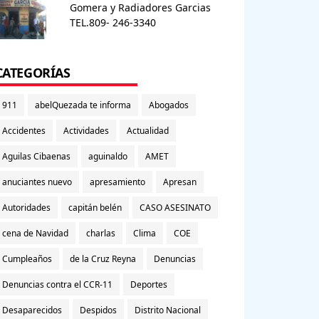
Gomera y Radiadores Garcias
TEL.809- 246-3340
CATEGORÍAS
911
abelQuezada te informa
Abogados
Accidentes
Actividades
Actualidad
Aguilas Cibaenas
aguinaldo
AMET
anuciantes nuevo
apresamiento
Apresan
Autoridades
capitán belén
CASO ASESINATO
cena de Navidad
charlas
Clima
COE
Cumpleaños
de la Cruz Reyna
Denuncias
Denuncias contra el CCR-11
Deportes
Desaparecidos
Despidos
Distrito Nacional