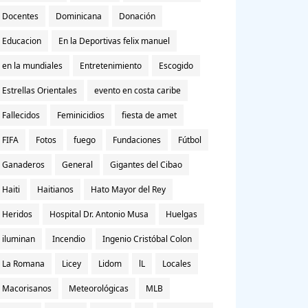
Docentes
Dominicana
Donación
Educacion
En la Deportivas felix manuel
en la mundiales
Entretenimiento
Escogido
Estrellas Orientales
evento en costa caribe
Fallecidos
Feminicidios
fiesta de amet
FIFA
Fotos
fuego
Fundaciones
Fútbol
Ganaderos
General
Gigantes del Cibao
Haiti
Haitianos
Hato Mayor del Rey
Heridos
Hospital Dr. Antonio Musa
Huelgas
iluminan
Incendio
Ingenio Cristóbal Colon
La Romana
Licey
Lidom
lL
Locales
Macorisanos
Meteorológicas
MLB