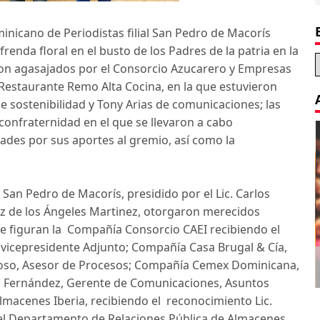
minicano de Periodistas filial San Pedro de Macorís
renda floral en el busto de los Padres de la patria en la
eron agasajados por el Consorcio Azucarero y Empresas
 Restaurante Remo Alta Cocina, en la que estuvieron
e sostenibilidad y Tony Arias de comunicaciones; las
confraternidad en el que se llevaron a cabo
des por sus aportes al gremio, así como la
l San Pedro de Macorís, presidido por el Lic. Carlos
z de los Ángeles Martinez, otorgaron merecidos
e figuran la Compañía Consorcio CAEI recibiendo el
vicepresidente Adjunto; Compañía Casa Brugal & Cía,
Decoration Tips for your Child’s
ñoso, Asesor de Procesos; Compañía Cemex Dominicana,
Birthday Party
z Fernández, Gerente de Comunicaciones, Asuntos
lmacenes Iberia, recibiendo el reconocimiento Lic.
 del Departamento de Relaciones Pública de Almacenes