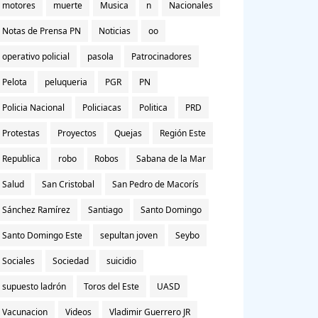
motores
muerte
Musica
n
Nacionales
Notas de Prensa PN
Noticias
oo
operativo policial
pasola
Patrocinadores
Pelota
peluqueria
PGR
PN
Policia Nacional
Policiacas
Politica
PRD
Protestas
Proyectos
Quejas
Región Este
Republica
robo
Robos
Sabana de la Mar
Salud
San Cristobal
San Pedro de Macorís
Sánchez Ramírez
Santiago
Santo Domingo
Santo Domingo Este
sepultan joven
Seybo
Sociales
Sociedad
suicidio
supuesto ladrón
Toros del Este
UASD
Vacunacion
Videos
Vladimir Guerrero JR