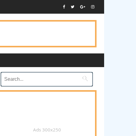

Ads 300x250