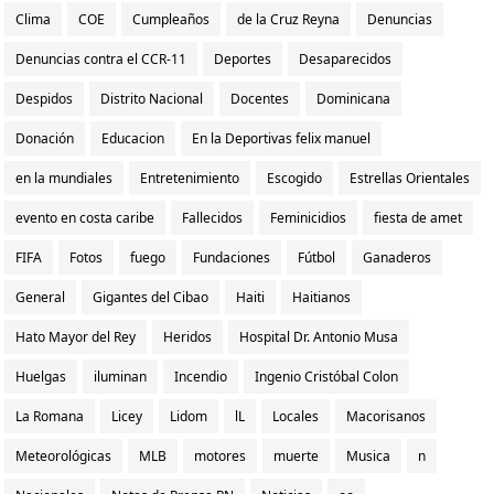
Clima
COE
Cumpleaños
de la Cruz Reyna
Denuncias
Denuncias contra el CCR-11
Deportes
Desaparecidos
Despidos
Distrito Nacional
Docentes
Dominicana
Donación
Educacion
En la Deportivas felix manuel
en la mundiales
Entretenimiento
Escogido
Estrellas Orientales
evento en costa caribe
Fallecidos
Feminicidios
fiesta de amet
FIFA
Fotos
fuego
Fundaciones
Fútbol
Ganaderos
General
Gigantes del Cibao
Haiti
Haitianos
Hato Mayor del Rey
Heridos
Hospital Dr. Antonio Musa
Huelgas
iluminan
Incendio
Ingenio Cristóbal Colon
La Romana
Licey
Lidom
lL
Locales
Macorisanos
Meteorológicas
MLB
motores
muerte
Musica
n