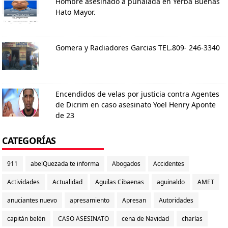
Hombre asesinado a puñalada en Yerba Buenas
Hato Mayor.
Gomera y Radiadores Garcias TEL.809- 246-3340
Encendidos de velas por justicia contra Agentes
de Dicrim en caso asesinato Yoel Henry Aponte
de 23
CATEGORÍAS
911
abelQuezada te informa
Abogados
Accidentes
Actividades
Actualidad
Aguilas Cibaenas
aguinaldo
AMET
anuciantes nuevo
apresamiento
Apresan
Autoridades
capitán belén
CASO ASESINATO
cena de Navidad
charlas