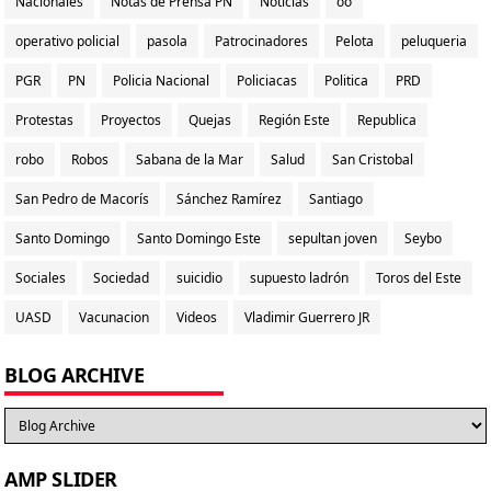
Nacionales
Notas de Prensa PN
Noticias
oo
operativo policial
pasola
Patrocinadores
Pelota
peluqueria
PGR
PN
Policia Nacional
Policiacas
Politica
PRD
Protestas
Proyectos
Quejas
Región Este
Republica
robo
Robos
Sabana de la Mar
Salud
San Cristobal
San Pedro de Macorís
Sánchez Ramírez
Santiago
Santo Domingo
Santo Domingo Este
sepultan joven
Seybo
Sociales
Sociedad
suicidio
supuesto ladrón
Toros del Este
UASD
Vacunacion
Videos
Vladimir Guerrero JR
BLOG ARCHIVE
AMP SLIDER