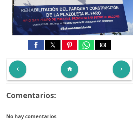

home

Comentarios:
No hay comentarios