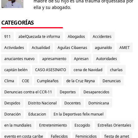
madre de su hijo es una trauma orquestada por
ella y su abogado.
CATEGORÍAS
911
abelQuezada te informa
Abogados
Accidentes
Actividades
Actualidad
Aguilas Cibaenas
aguinaldo
AMET
anuciantes nuevo
apresamiento
Apresan
Autoridades
capitán belén
CASO ASESINATO
cena de Navidad
charlas
Clima
COE
Cumpleaños
de la Cruz Reyna
Denuncias
Denuncias contra el CCR-11
Deportes
Desaparecidos
Despidos
Distrito Nacional
Docentes
Dominicana
Donación
Educacion
En la Deportivas felix manuel
en la mundiales
Entretenimiento
Escogido
Estrellas Orientales
evento en costa caribe
Fallecidos
Feminicidios
fiesta de amet