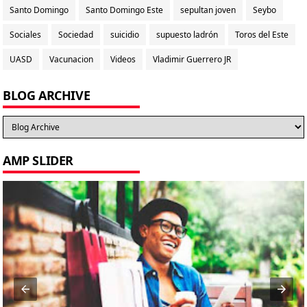
Santo Domingo
Santo Domingo Este
sepultan joven
Seybo
Sociales
Sociedad
suicidio
supuesto ladrón
Toros del Este
UASD
Vacunacion
Videos
Vladimir Guerrero JR
BLOG ARCHIVE
AMP SLIDER