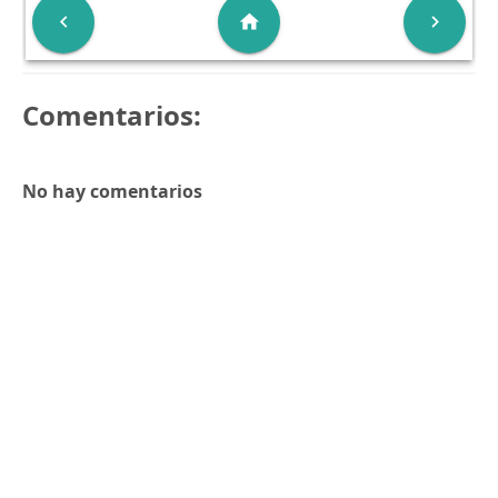

home

Comentarios:
No hay comentarios