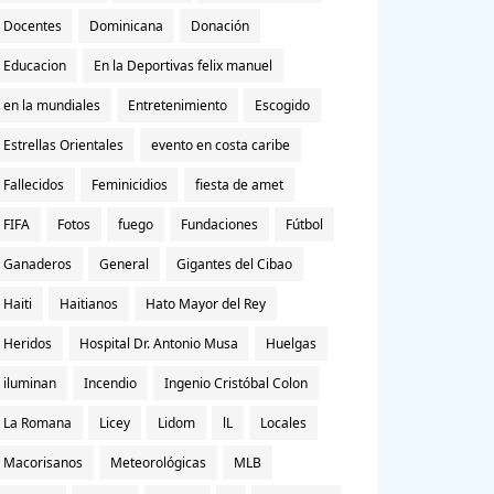
Docentes
Dominicana
Donación
Educacion
En la Deportivas felix manuel
en la mundiales
Entretenimiento
Escogido
Estrellas Orientales
evento en costa caribe
Fallecidos
Feminicidios
fiesta de amet
FIFA
Fotos
fuego
Fundaciones
Fútbol
Ganaderos
General
Gigantes del Cibao
Haiti
Haitianos
Hato Mayor del Rey
Heridos
Hospital Dr. Antonio Musa
Huelgas
iluminan
Incendio
Ingenio Cristóbal Colon
La Romana
Licey
Lidom
lL
Locales
Macorisanos
Meteorológicas
MLB