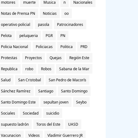
motores
muerte
Musica
n
Nacionales
Notas de Prensa PN
Noticias
oo
operativo policial
pasola
Patrocinadores
Pelota
peluqueria
PGR
PN
Policia Nacional
Policiacas
Politica
PRD
Protestas
Proyectos
Quejas
Región Este
Republica
robo
Robos
Sabana de la Mar
Salud
San Cristobal
San Pedro de Macorís
Sánchez Ramírez
Santiago
Santo Domingo
Santo Domingo Este
sepultan joven
Seybo
Sociales
Sociedad
suicidio
supuesto ladrón
Toros del Este
UASD
Vacunacion
Videos
Vladimir Guerrero JR