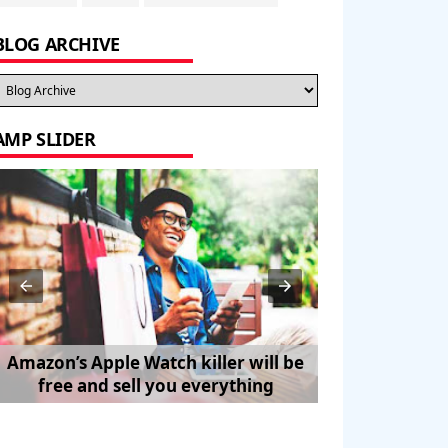
BLOG ARCHIVE
AMP SLIDER
Amazon’s Apple Watch killer will be
How to Trave
free and sell you everything
Pe