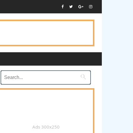

Ads 300x250