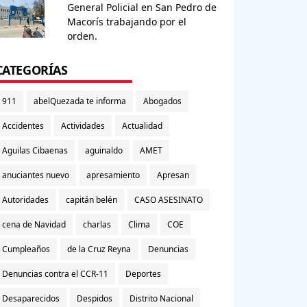
General Policial en San Pedro de
Macorís trabajando por el
orden.
gital).
CATEGORÍAS
911
abelQuezada te informa
Abogados
Accidentes
Actividades
Actualidad
Aguilas Cibaenas
aguinaldo
AMET
anuciantes nuevo
apresamiento
Apresan
Autoridades
capitán belén
CASO ASESINATO
cena de Navidad
charlas
Clima
COE
Cumpleaños
de la Cruz Reyna
Denuncias
Denuncias contra el CCR-11
Deportes
Desaparecidos
Despidos
Distrito Nacional