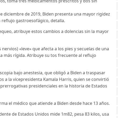
ños, toma tres medicamentos prescritos y dos sin
e diciembre de 2019, Biden presenta una mayor rigidez
 reflujo gastroesofágico, detalla.
equeo, atribuye estos cambios a dolencias sin la mayor
nervios) «leve» que afecta a los pies y secuelas de una
 más rígida. Atribuye su tos frecuente al reflujo
copia bajo anestesia, que obligó a Biden a traspasar
 a la vicepresidenta Kamala Harris, quien se convirtió
rerrogativas presidenciales en la historia de Estados
irma el médico que atiende a Biden desde hace 13 años.
idente de Estados Unidos mide 1m82, pesa 83 kilos, usa