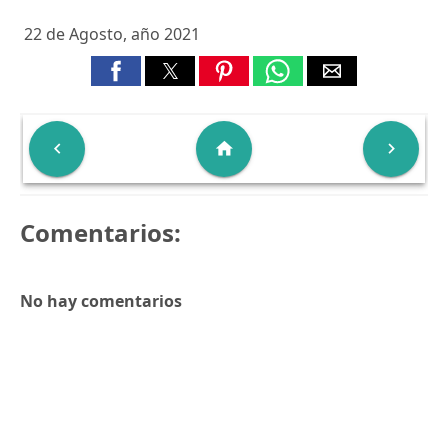
22 de Agosto, año 2021

home

Comentarios:
No hay comentarios