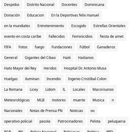
Despidos
Distrito Nacional
Docentes
Dominicana
Donación
Educacion
En la Deportivas felix manuel
en la mundiales
Entretenimiento
Escogido
Estrellas Orientales
evento en costa caribe
Fallecidos
Feminicidios
fiesta de amet
FIFA
Fotos
fuego
Fundaciones
Fútbol
Ganaderos
General
Gigantes del Cibao
Haiti
Haitianos
Hato Mayor del Rey
Heridos
Hospital Dr. Antonio Musa
Huelgas
iluminan
Incendio
Ingenio Cristóbal Colon
La Romana
Licey
Lidom
lL
Locales
Macorisanos
Meteorológicas
MLB
motores
muerte
Musica
n
Nacionales
Notas de Prensa PN
Noticias
oo
operativo policial
pasola
Patrocinadores
Pelota
peluqueria
PGR
PN
Policia Nacional
Policiacas
Politica
PRD