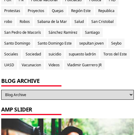
Protestas
Proyectos
Quejas
Región Este
Republica
robo
Robos
Sabana de la Mar
Salud
San Cristobal
San Pedro de Macorís
Sánchez Ramírez
Santiago
Santo Domingo
Santo Domingo Este
sepultan joven
Seybo
Sociales
Sociedad
suicidio
supuesto ladrón
Toros del Este
UASD
Vacunacion
Videos
Vladimir Guerrero JR
BLOG ARCHIVE
AMP SLIDER