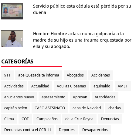
Servicio público esta cédula está pérdida por su
dueña
Hombre Hombre aclara nunca golpearía a la
madre de su hijo es una trauma orquestada por
ella y su abogado.
CATEGORÍAS
911
abelQuezada te informa
Abogados
Accidentes
Actividades
Actualidad
Aguilas Cibaenas
aguinaldo
AMET
anuciantes nuevo
apresamiento
Apresan
Autoridades
capitán belén
CASO ASESINATO
cena de Navidad
charlas
Clima
COE
Cumpleaños
de la Cruz Reyna
Denuncias
Denuncias contra el CCR-11
Deportes
Desaparecidos