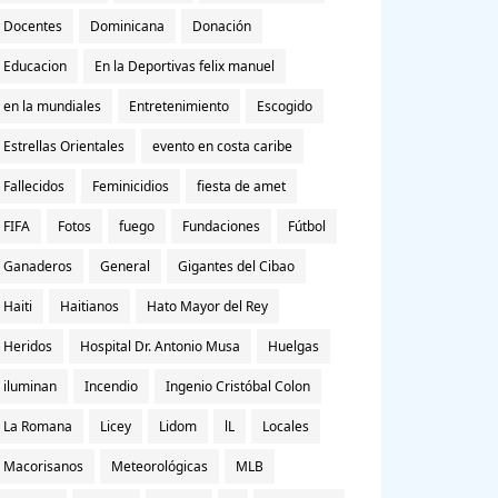
Docentes
Dominicana
Donación
Educacion
En la Deportivas felix manuel
en la mundiales
Entretenimiento
Escogido
Estrellas Orientales
evento en costa caribe
Fallecidos
Feminicidios
fiesta de amet
FIFA
Fotos
fuego
Fundaciones
Fútbol
Ganaderos
General
Gigantes del Cibao
Haiti
Haitianos
Hato Mayor del Rey
Heridos
Hospital Dr. Antonio Musa
Huelgas
iluminan
Incendio
Ingenio Cristóbal Colon
La Romana
Licey
Lidom
lL
Locales
Macorisanos
Meteorológicas
MLB