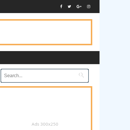

Ads 300x250