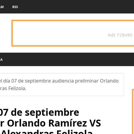
AM
RSS
Ads 728x90
ÍA
l día 07 de septiembre audiencia preliminar Orlando
as Felizola.
 07 de septiembre
ar Orlando Ramírez VS
Alexandras Felizola.