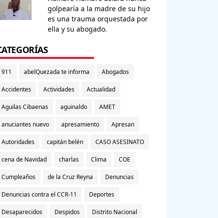
golpearía a la madre de su hijo
es una trauma orquestada por
ella y su abogado.
CATEGORÍAS
911
abelQuezada te informa
Abogados
Accidentes
Actividades
Actualidad
Aguilas Cibaenas
aguinaldo
AMET
anuciantes nuevo
apresamiento
Apresan
Autoridades
capitán belén
CASO ASESINATO
cena de Navidad
charlas
Clima
COE
Cumpleaños
de la Cruz Reyna
Denuncias
Denuncias contra el CCR-11
Deportes
Desaparecidos
Despidos
Distrito Nacional