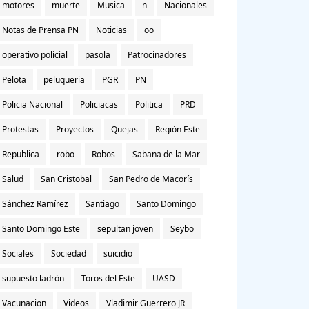
motores
muerte
Musica
n
Nacionales
Notas de Prensa PN
Noticias
oo
operativo policial
pasola
Patrocinadores
Pelota
peluqueria
PGR
PN
Policia Nacional
Policiacas
Politica
PRD
Protestas
Proyectos
Quejas
Región Este
Republica
robo
Robos
Sabana de la Mar
Salud
San Cristobal
San Pedro de Macorís
Sánchez Ramírez
Santiago
Santo Domingo
Santo Domingo Este
sepultan joven
Seybo
Sociales
Sociedad
suicidio
supuesto ladrón
Toros del Este
UASD
Vacunacion
Videos
Vladimir Guerrero JR