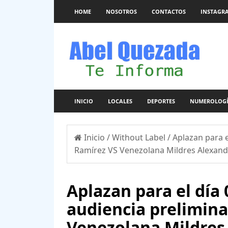
HOME
NOSOTROS
CONTACTOS
INSTAGR
INICIO
LOCALES
DEPORTES
NUMEROLOG
Inicio
/
Without Label
/
Aplazan para e
Ramírez VS Venezolana Mildres Alexandr
Aplazan para el día
audiencia prelimin
Venezolana Mildres 