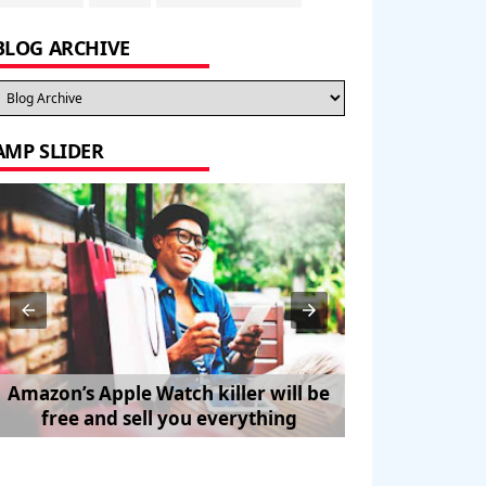
BLOG ARCHIVE
AMP SLIDER
Amazon’s Apple Watch killer will be
How to Trave
free and sell you everything
Pe