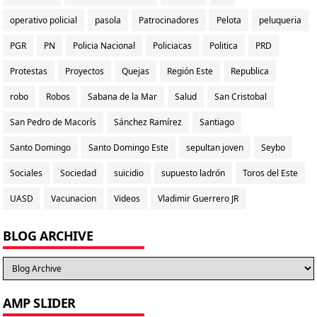
operativo policial
pasola
Patrocinadores
Pelota
peluqueria
PGR
PN
Policia Nacional
Policiacas
Politica
PRD
Protestas
Proyectos
Quejas
Región Este
Republica
robo
Robos
Sabana de la Mar
Salud
San Cristobal
San Pedro de Macorís
Sánchez Ramírez
Santiago
Santo Domingo
Santo Domingo Este
sepultan joven
Seybo
Sociales
Sociedad
suicidio
supuesto ladrón
Toros del Este
UASD
Vacunacion
Videos
Vladimir Guerrero JR
BLOG ARCHIVE
AMP SLIDER