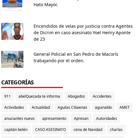
Hato Mayor.
Encendidos de velas por justicia contra Agentes
de Dicrim en caso asesinato Yoel Henry Aponte
de 23
General Policial en San Pedro de Macorís
trabajando por el orden.
CATEGORÍAS
911
abelQuezada te informa
Abogados
Accidentes
Actividades
Actualidad
Aguilas Cibaenas
aguinaldo
AMET
anuciantes nuevo
apresamiento
Apresan
Autoridades
capitán belén
CASO ASESINATO
cena de Navidad
charlas