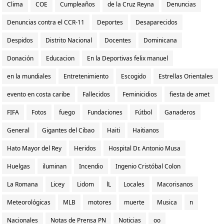
Clima
COE
Cumpleaños
de la Cruz Reyna
Denuncias
Denuncias contra el CCR-11
Deportes
Desaparecidos
Despidos
Distrito Nacional
Docentes
Dominicana
Donación
Educacion
En la Deportivas felix manuel
en la mundiales
Entretenimiento
Escogido
Estrellas Orientales
evento en costa caribe
Fallecidos
Feminicidios
fiesta de amet
FIFA
Fotos
fuego
Fundaciones
Fútbol
Ganaderos
General
Gigantes del Cibao
Haiti
Haitianos
Hato Mayor del Rey
Heridos
Hospital Dr. Antonio Musa
Huelgas
iluminan
Incendio
Ingenio Cristóbal Colon
La Romana
Licey
Lidom
lL
Locales
Macorisanos
Meteorológicas
MLB
motores
muerte
Musica
n
Nacionales
Notas de Prensa PN
Noticias
oo