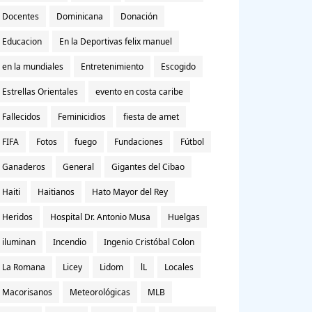
Docentes
Dominicana
Donación
Educacion
En la Deportivas felix manuel
en la mundiales
Entretenimiento
Escogido
Estrellas Orientales
evento en costa caribe
Fallecidos
Feminicidios
fiesta de amet
FIFA
Fotos
fuego
Fundaciones
Fútbol
Ganaderos
General
Gigantes del Cibao
Haiti
Haitianos
Hato Mayor del Rey
Heridos
Hospital Dr. Antonio Musa
Huelgas
iluminan
Incendio
Ingenio Cristóbal Colon
La Romana
Licey
Lidom
lL
Locales
Macorisanos
Meteorológicas
MLB