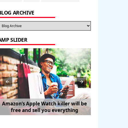
BLOG ARCHIVE
AMP SLIDER
Amazon’s Apple Watch killer will be
How to Trave
free and sell you everything
Pe