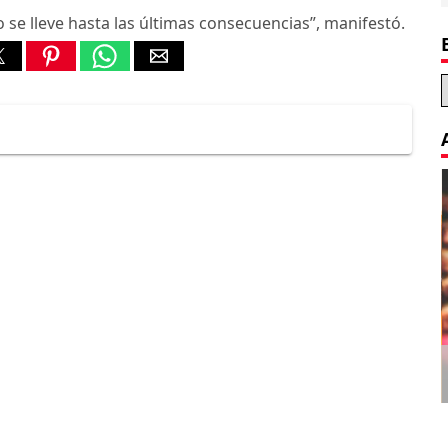
o se lleve hasta las últimas consecuencias”, manifestó.
Decoration Tips for your Child’s
Birthday Party