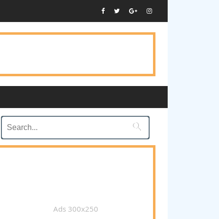

Ads 300x250