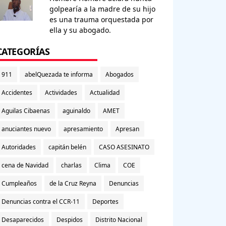
golpearía a la madre de su hijo
es una trauma orquestada por
ella y su abogado.
CATEGORÍAS
911
abelQuezada te informa
Abogados
Accidentes
Actividades
Actualidad
Aguilas Cibaenas
aguinaldo
AMET
anuciantes nuevo
apresamiento
Apresan
Autoridades
capitán belén
CASO ASESINATO
cena de Navidad
charlas
Clima
COE
Cumpleaños
de la Cruz Reyna
Denuncias
Denuncias contra el CCR-11
Deportes
Desaparecidos
Despidos
Distrito Nacional