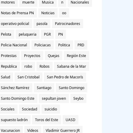
motores
muerte
Musica
n
Nacionales
Notas de Prensa PN
Noticias
oo
operativo policial
pasola
Patrocinadores
Pelota
peluqueria
PGR
PN
Policia Nacional
Policiacas
Politica
PRD
Protestas
Proyectos
Quejas
Región Este
Republica
robo
Robos
Sabana de la Mar
Salud
San Cristobal
San Pedro de Macorís
Sánchez Ramírez
Santiago
Santo Domingo
Santo Domingo Este
sepultan joven
Seybo
Sociales
Sociedad
suicidio
supuesto ladrón
Toros del Este
UASD
Vacunacion
Videos
Vladimir Guerrero JR