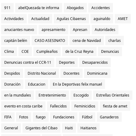
911
abelQuezada te informa
Abogados
Accidentes
Actividades
Actualidad
Aguilas Cibaenas
aguinaldo
AMET
anuciantes nuevo
apresamiento
Apresan
Autoridades
capitán belén
CASO ASESINATO
cena de Navidad
charlas
Clima
COE
Cumpleaños
de la Cruz Reyna
Denuncias
Denuncias contra el CCR-11
Deportes
Desaparecidos
Despidos
Distrito Nacional
Docentes
Dominicana
Donación
Educacion
En la Deportivas felix manuel
en la mundiales
Entretenimiento
Escogido
Estrellas Orientales
evento en costa caribe
Fallecidos
Feminicidios
fiesta de amet
FIFA
Fotos
fuego
Fundaciones
Fútbol
Ganaderos
General
Gigantes del Cibao
Haiti
Haitianos