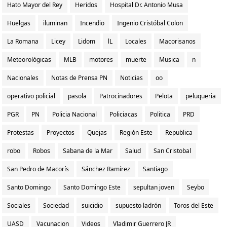
Hato Mayor del Rey
Heridos
Hospital Dr. Antonio Musa
Huelgas
iluminan
Incendio
Ingenio Cristóbal Colon
La Romana
Licey
Lidom
lL
Locales
Macorisanos
Meteorológicas
MLB
motores
muerte
Musica
n
Nacionales
Notas de Prensa PN
Noticias
oo
operativo policial
pasola
Patrocinadores
Pelota
peluqueria
PGR
PN
Policia Nacional
Policiacas
Politica
PRD
Protestas
Proyectos
Quejas
Región Este
Republica
robo
Robos
Sabana de la Mar
Salud
San Cristobal
San Pedro de Macorís
Sánchez Ramírez
Santiago
Santo Domingo
Santo Domingo Este
sepultan joven
Seybo
Sociales
Sociedad
suicidio
supuesto ladrón
Toros del Este
UASD
Vacunacion
Videos
Vladimir Guerrero JR