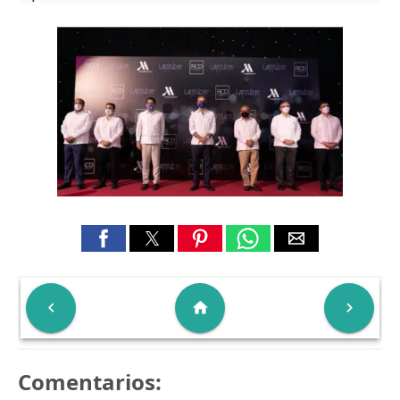

home

Comentarios: