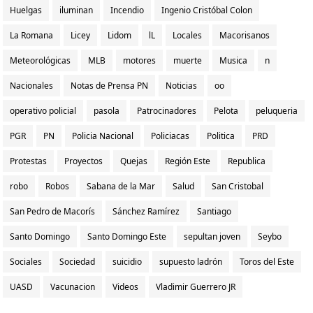
Huelgas
iluminan
Incendio
Ingenio Cristóbal Colon
La Romana
Licey
Lidom
lL
Locales
Macorisanos
Meteorológicas
MLB
motores
muerte
Musica
n
Nacionales
Notas de Prensa PN
Noticias
oo
operativo policial
pasola
Patrocinadores
Pelota
peluqueria
PGR
PN
Policia Nacional
Policiacas
Politica
PRD
Protestas
Proyectos
Quejas
Región Este
Republica
robo
Robos
Sabana de la Mar
Salud
San Cristobal
San Pedro de Macorís
Sánchez Ramírez
Santiago
Santo Domingo
Santo Domingo Este
sepultan joven
Seybo
Sociales
Sociedad
suicidio
supuesto ladrón
Toros del Este
UASD
Vacunacion
Videos
Vladimir Guerrero JR