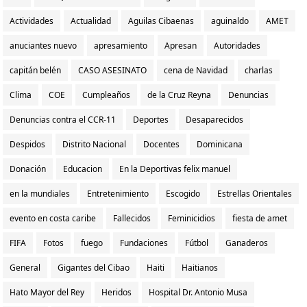
Actividades
Actualidad
Aguilas Cibaenas
aguinaldo
AMET
anuciantes nuevo
apresamiento
Apresan
Autoridades
capitán belén
CASO ASESINATO
cena de Navidad
charlas
Clima
COE
Cumpleaños
de la Cruz Reyna
Denuncias
Denuncias contra el CCR-11
Deportes
Desaparecidos
Despidos
Distrito Nacional
Docentes
Dominicana
Donación
Educacion
En la Deportivas felix manuel
en la mundiales
Entretenimiento
Escogido
Estrellas Orientales
evento en costa caribe
Fallecidos
Feminicidios
fiesta de amet
FIFA
Fotos
fuego
Fundaciones
Fútbol
Ganaderos
General
Gigantes del Cibao
Haiti
Haitianos
Hato Mayor del Rey
Heridos
Hospital Dr. Antonio Musa