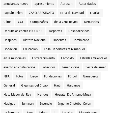
anuciantes nuevo
apresamiento
Apresan
Autoridades
capitán belén
CASO ASESINATO
cena de Navidad
charlas
Clima
COE
Cumpleaños
de la Cruz Reyna
Denuncias
Denuncias contra el CCR-11
Deportes
Desaparecidos
Despidos
Distrito Nacional
Docentes
Dominicana
Donación
Educacion
En la Deportivas felix manuel
en la mundiales
Entretenimiento
Escogido
Estrellas Orientales
evento en costa caribe
Fallecidos
Feminicidios
fiesta de amet
FIFA
Fotos
fuego
Fundaciones
Fútbol
Ganaderos
General
Gigantes del Cibao
Haiti
Haitianos
Hato Mayor del Rey
Heridos
Hospital Dr. Antonio Musa
Huelgas
iluminan
Incendio
Ingenio Cristóbal Colon
La Romana
Licey
Lidom
lL
Locales
Macorisanos