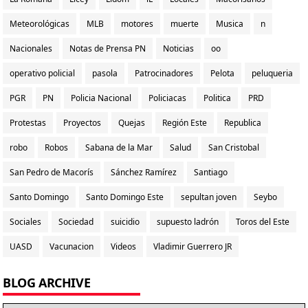
Meteorológicas
MLB
motores
muerte
Musica
n
Nacionales
Notas de Prensa PN
Noticias
oo
operativo policial
pasola
Patrocinadores
Pelota
peluqueria
PGR
PN
Policia Nacional
Policiacas
Politica
PRD
Protestas
Proyectos
Quejas
Región Este
Republica
robo
Robos
Sabana de la Mar
Salud
San Cristobal
San Pedro de Macorís
Sánchez Ramírez
Santiago
Santo Domingo
Santo Domingo Este
sepultan joven
Seybo
Sociales
Sociedad
suicidio
supuesto ladrón
Toros del Este
UASD
Vacunacion
Videos
Vladimir Guerrero JR
BLOG ARCHIVE