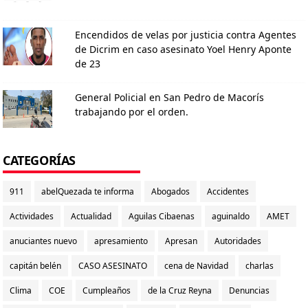
Encendidos de velas por justicia contra Agentes
de Dicrim en caso asesinato Yoel Henry Aponte
de 23
General Policial en San Pedro de Macorís
trabajando por el orden.
CATEGORÍAS
911
abelQuezada te informa
Abogados
Accidentes
Actividades
Actualidad
Aguilas Cibaenas
aguinaldo
AMET
anuciantes nuevo
apresamiento
Apresan
Autoridades
capitán belén
CASO ASESINATO
cena de Navidad
charlas
Clima
COE
Cumpleaños
de la Cruz Reyna
Denuncias