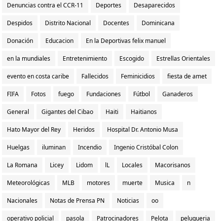
Denuncias contra el CCR-11
Deportes
Desaparecidos
Despidos
Distrito Nacional
Docentes
Dominicana
Donación
Educacion
En la Deportivas felix manuel
en la mundiales
Entretenimiento
Escogido
Estrellas Orientales
evento en costa caribe
Fallecidos
Feminicidios
fiesta de amet
FIFA
Fotos
fuego
Fundaciones
Fútbol
Ganaderos
General
Gigantes del Cibao
Haiti
Haitianos
Hato Mayor del Rey
Heridos
Hospital Dr. Antonio Musa
Huelgas
iluminan
Incendio
Ingenio Cristóbal Colon
La Romana
Licey
Lidom
lL
Locales
Macorisanos
Meteorológicas
MLB
motores
muerte
Musica
n
Nacionales
Notas de Prensa PN
Noticias
oo
operativo policial
pasola
Patrocinadores
Pelota
peluqueria