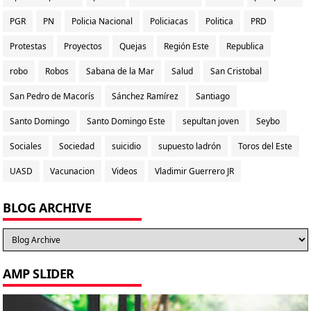
PGR
PN
Policia Nacional
Policiacas
Politica
PRD
Protestas
Proyectos
Quejas
Región Este
Republica
robo
Robos
Sabana de la Mar
Salud
San Cristobal
San Pedro de Macorís
Sánchez Ramírez
Santiago
Santo Domingo
Santo Domingo Este
sepultan joven
Seybo
Sociales
Sociedad
suicidio
supuesto ladrón
Toros del Este
UASD
Vacunacion
Videos
Vladimir Guerrero JR
BLOG ARCHIVE
AMP SLIDER