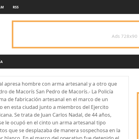
AM
RSS
Ads 728x90
ÍA
nal apresa hombre con arma artesanal y a otro que
dro de Macorís San Pedro de Macorís.- La Policía
a de fabricación artesanal en el marco de un
bo en esta ciudad junto a miembros del Ejercito
na. Se trata de Juan Carlos Nadal, de 44 años,
se le ocupó en el cinto un arma artesanal tipo
tos que se desplazaba de manera sospechosa en la
 blanco, En el marco del operativo fue detenido el