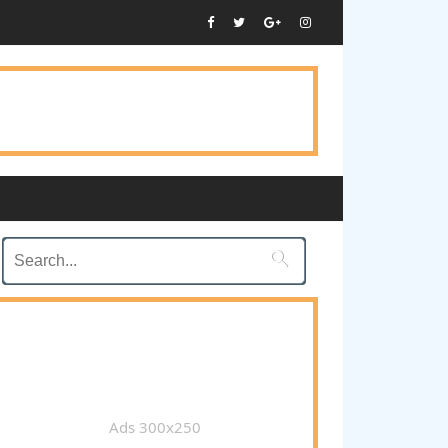

Ads 300x250