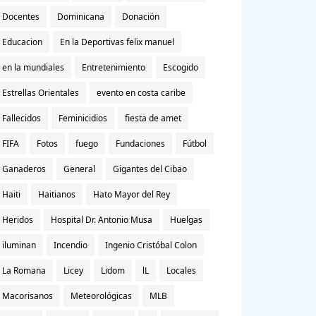
Docentes
Dominicana
Donación
Educacion
En la Deportivas felix manuel
en la mundiales
Entretenimiento
Escogido
Estrellas Orientales
evento en costa caribe
Fallecidos
Feminicidios
fiesta de amet
FIFA
Fotos
fuego
Fundaciones
Fútbol
Ganaderos
General
Gigantes del Cibao
Haiti
Haitianos
Hato Mayor del Rey
Heridos
Hospital Dr. Antonio Musa
Huelgas
iluminan
Incendio
Ingenio Cristóbal Colon
La Romana
Licey
Lidom
lL
Locales
Macorisanos
Meteorológicas
MLB