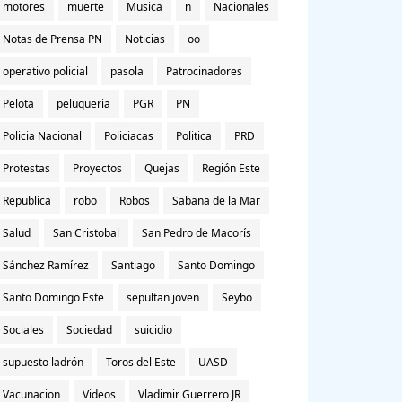
motores
muerte
Musica
n
Nacionales
Notas de Prensa PN
Noticias
oo
operativo policial
pasola
Patrocinadores
Pelota
peluqueria
PGR
PN
Policia Nacional
Policiacas
Politica
PRD
Protestas
Proyectos
Quejas
Región Este
Republica
robo
Robos
Sabana de la Mar
Salud
San Cristobal
San Pedro de Macorís
Sánchez Ramírez
Santiago
Santo Domingo
Santo Domingo Este
sepultan joven
Seybo
Sociales
Sociedad
suicidio
supuesto ladrón
Toros del Este
UASD
Vacunacion
Videos
Vladimir Guerrero JR