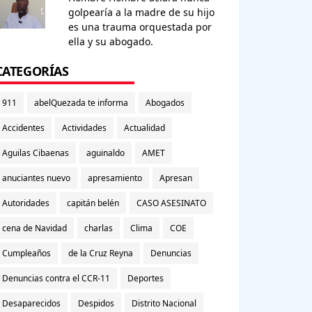
golpearía a la madre de su hijo
es una trauma orquestada por
ella y su abogado.
CATEGORÍAS
911
abelQuezada te informa
Abogados
Accidentes
Actividades
Actualidad
Aguilas Cibaenas
aguinaldo
AMET
anuciantes nuevo
apresamiento
Apresan
Autoridades
capitán belén
CASO ASESINATO
cena de Navidad
charlas
Clima
COE
Cumpleaños
de la Cruz Reyna
Denuncias
Denuncias contra el CCR-11
Deportes
Desaparecidos
Despidos
Distrito Nacional