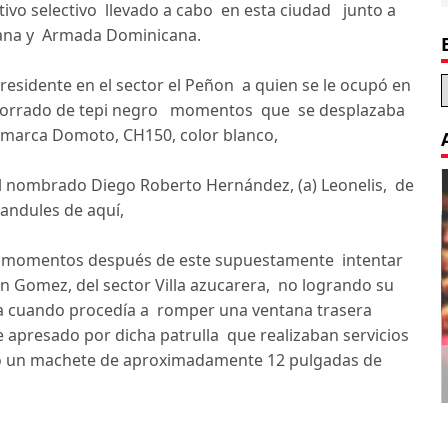
tivo selectivo llevado a cabo en esta ciudad junto a
cana y Armada Dominicana.
 residente en el sector el Peñon a quien se le ocupó en
a" forrado de tepi negro momentos que se desplazaba
 marca Domoto, CH150, color blanco,
el nombrado Diego Roberto Hernández, (a) Leonelis, de
Guandules de aquí,
to momentos después de este supuestamente intentar
gen Gomez, del sector Villa azucarera, no logrando su
na cuando procedía a romper una ventana trasera
apresado por dicha patrulla que realizaban servicios
do un machete de aproximadamente 12 pulgadas de
Decoration Tips for your Child’s
Birthday Party