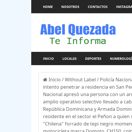
HOME
NOSOTROS
CONTACTOS
INSTAGR
INICIO
LOCALES
DEPORTES
NUMEROLOG
Inicio
/
Without Label
/
Policía Nacio
intento penetrar a residencia en San Pe
Nacional apresó una persona con un arm
amplio operativo selectivo llevado a ca
República Dominicana y Armada Dominica
residente en el sector el Peñon a quien 
"Chilena" forrado de tepi negro momen
motocicleta marca Domoto, CH150, color