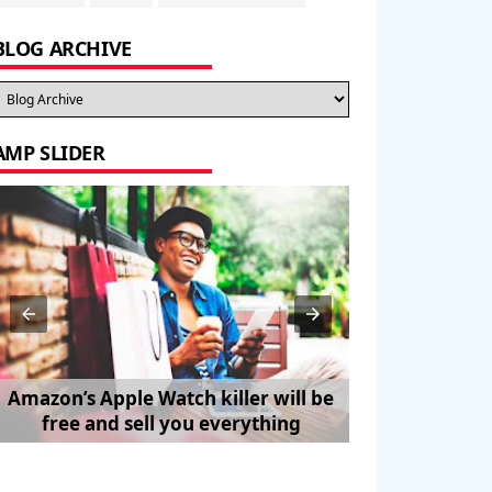
BLOG ARCHIVE
AMP SLIDER
Amazon’s Apple Watch killer will be
How to Trave
free and sell you everything
Pe