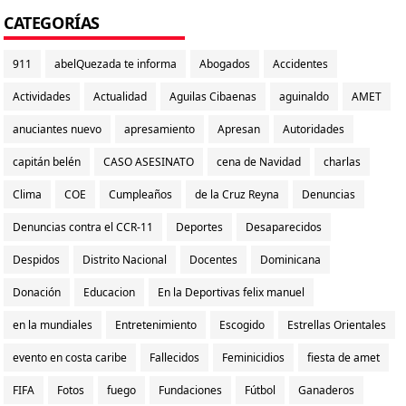
CATEGORÍAS
911
abelQuezada te informa
Abogados
Accidentes
Actividades
Actualidad
Aguilas Cibaenas
aguinaldo
AMET
anuciantes nuevo
apresamiento
Apresan
Autoridades
capitán belén
CASO ASESINATO
cena de Navidad
charlas
Clima
COE
Cumpleaños
de la Cruz Reyna
Denuncias
Denuncias contra el CCR-11
Deportes
Desaparecidos
Despidos
Distrito Nacional
Docentes
Dominicana
Donación
Educacion
En la Deportivas felix manuel
en la mundiales
Entretenimiento
Escogido
Estrellas Orientales
evento en costa caribe
Fallecidos
Feminicidios
fiesta de amet
FIFA
Fotos
fuego
Fundaciones
Fútbol
Ganaderos