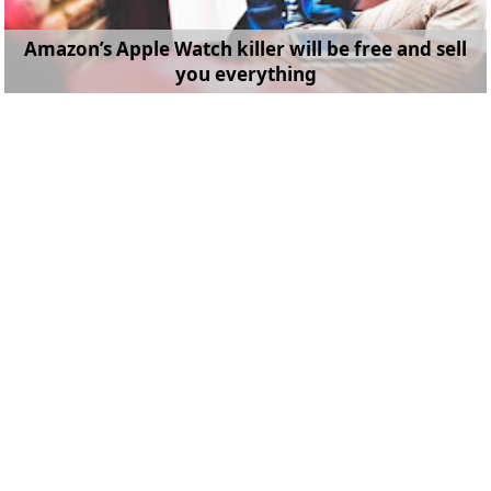
Amazon’s Apple Watch killer will be free and sell
you everything