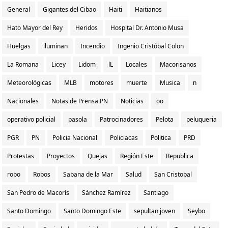
General
Gigantes del Cibao
Haiti
Haitianos
Hato Mayor del Rey
Heridos
Hospital Dr. Antonio Musa
Huelgas
iluminan
Incendio
Ingenio Cristóbal Colon
La Romana
Licey
Lidom
lL
Locales
Macorisanos
Meteorológicas
MLB
motores
muerte
Musica
n
Nacionales
Notas de Prensa PN
Noticias
oo
operativo policial
pasola
Patrocinadores
Pelota
peluqueria
PGR
PN
Policia Nacional
Policiacas
Politica
PRD
Protestas
Proyectos
Quejas
Región Este
Republica
robo
Robos
Sabana de la Mar
Salud
San Cristobal
San Pedro de Macorís
Sánchez Ramírez
Santiago
Santo Domingo
Santo Domingo Este
sepultan joven
Seybo