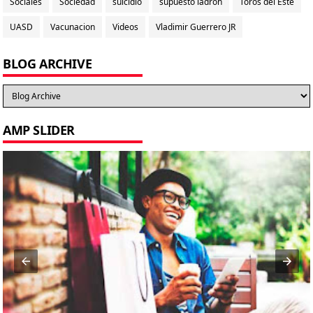
Sociales
Sociedad
suicidio
supuesto ladrón
Toros del Este
UASD
Vacunacion
Videos
Vladimir Guerrero JR
BLOG ARCHIVE
AMP SLIDER