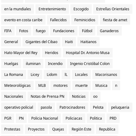
en la mundiales
Entretenimiento
Escogido
Estrellas Orientales
evento en costa caribe
Fallecidos
Feminicidios
fiesta de amet
FIFA
Fotos
fuego
Fundaciones
Fútbol
Ganaderos
General
Gigantes del Cibao
Haiti
Haitianos
Hato Mayor del Rey
Heridos
Hospital Dr. Antonio Musa
Huelgas
iluminan
Incendio
Ingenio Cristóbal Colon
La Romana
Licey
Lidom
lL
Locales
Macorisanos
Meteorológicas
MLB
motores
muerte
Musica
n
Nacionales
Notas de Prensa PN
Noticias
oo
operativo policial
pasola
Patrocinadores
Pelota
peluqueria
PGR
PN
Policia Nacional
Policiacas
Politica
PRD
Protestas
Proyectos
Quejas
Región Este
Republica