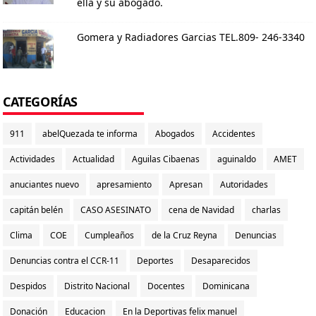
ella y su abogado.
Gomera y Radiadores Garcias TEL.809- 246-3340
CATEGORÍAS
911
abelQuezada te informa
Abogados
Accidentes
Actividades
Actualidad
Aguilas Cibaenas
aguinaldo
AMET
anuciantes nuevo
apresamiento
Apresan
Autoridades
capitán belén
CASO ASESINATO
cena de Navidad
charlas
Clima
COE
Cumpleaños
de la Cruz Reyna
Denuncias
Denuncias contra el CCR-11
Deportes
Desaparecidos
Despidos
Distrito Nacional
Docentes
Dominicana
Donación
Educacion
En la Deportivas felix manuel