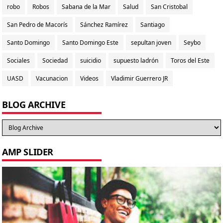
robo
Robos
Sabana de la Mar
Salud
San Cristobal
San Pedro de Macorís
Sánchez Ramírez
Santiago
Santo Domingo
Santo Domingo Este
sepultan joven
Seybo
Sociales
Sociedad
suicidio
supuesto ladrón
Toros del Este
UASD
Vacunacion
Videos
Vladimir Guerrero JR
BLOG ARCHIVE
AMP SLIDER