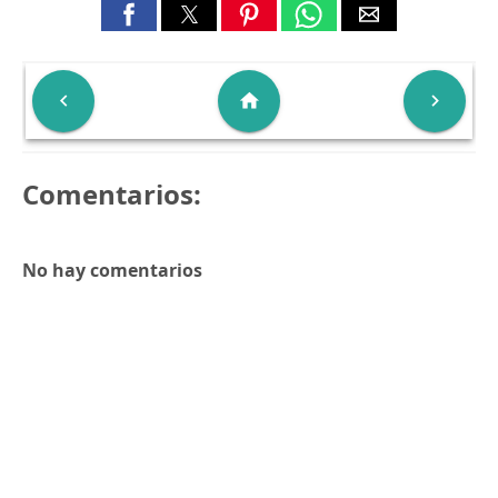

home

Comentarios:
No hay comentarios