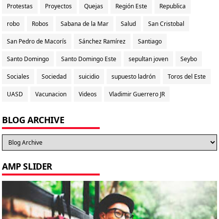
Protestas
Proyectos
Quejas
Región Este
Republica
robo
Robos
Sabana de la Mar
Salud
San Cristobal
San Pedro de Macorís
Sánchez Ramírez
Santiago
Santo Domingo
Santo Domingo Este
sepultan joven
Seybo
Sociales
Sociedad
suicidio
supuesto ladrón
Toros del Este
UASD
Vacunacion
Videos
Vladimir Guerrero JR
BLOG ARCHIVE
AMP SLIDER