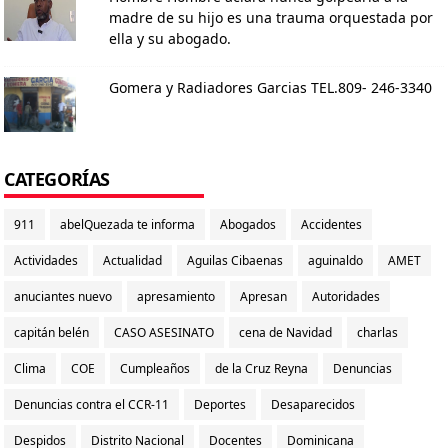
madre de su hijo es una trauma orquestada por
ella y su abogado.
Gomera y Radiadores Garcias TEL.809- 246-3340
CATEGORÍAS
911
abelQuezada te informa
Abogados
Accidentes
Actividades
Actualidad
Aguilas Cibaenas
aguinaldo
AMET
anuciantes nuevo
apresamiento
Apresan
Autoridades
capitán belén
CASO ASESINATO
cena de Navidad
charlas
Clima
COE
Cumpleaños
de la Cruz Reyna
Denuncias
Denuncias contra el CCR-11
Deportes
Desaparecidos
Despidos
Distrito Nacional
Docentes
Dominicana