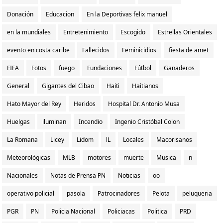
Donación
Educacion
En la Deportivas felix manuel
en la mundiales
Entretenimiento
Escogido
Estrellas Orientales
evento en costa caribe
Fallecidos
Feminicidios
fiesta de amet
FIFA
Fotos
fuego
Fundaciones
Fútbol
Ganaderos
General
Gigantes del Cibao
Haiti
Haitianos
Hato Mayor del Rey
Heridos
Hospital Dr. Antonio Musa
Huelgas
iluminan
Incendio
Ingenio Cristóbal Colon
La Romana
Licey
Lidom
lL
Locales
Macorisanos
Meteorológicas
MLB
motores
muerte
Musica
n
Nacionales
Notas de Prensa PN
Noticias
oo
operativo policial
pasola
Patrocinadores
Pelota
peluqueria
PGR
PN
Policia Nacional
Policiacas
Politica
PRD