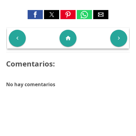

home

Comentarios:
No hay comentarios