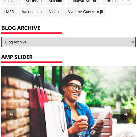
Sociales
Sociedad
suicidio
supuesto ladrón
Toros del Este
UASD
Vacunacion
Videos
Vladimir Guerrero JR
BLOG ARCHIVE
AMP SLIDER