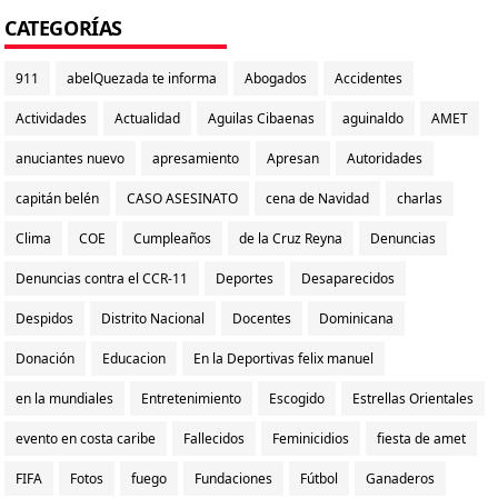
CATEGORÍAS
911
abelQuezada te informa
Abogados
Accidentes
Actividades
Actualidad
Aguilas Cibaenas
aguinaldo
AMET
anuciantes nuevo
apresamiento
Apresan
Autoridades
capitán belén
CASO ASESINATO
cena de Navidad
charlas
Clima
COE
Cumpleaños
de la Cruz Reyna
Denuncias
Denuncias contra el CCR-11
Deportes
Desaparecidos
Despidos
Distrito Nacional
Docentes
Dominicana
Donación
Educacion
En la Deportivas felix manuel
en la mundiales
Entretenimiento
Escogido
Estrellas Orientales
evento en costa caribe
Fallecidos
Feminicidios
fiesta de amet
FIFA
Fotos
fuego
Fundaciones
Fútbol
Ganaderos