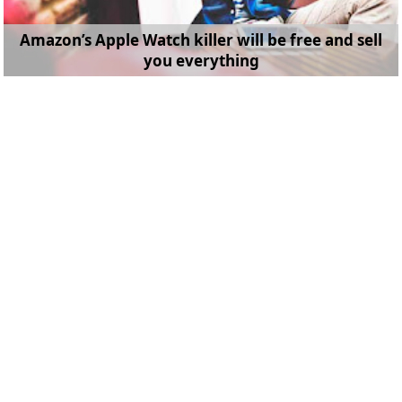
Amazon’s Apple Watch killer will be free and sell
you everything