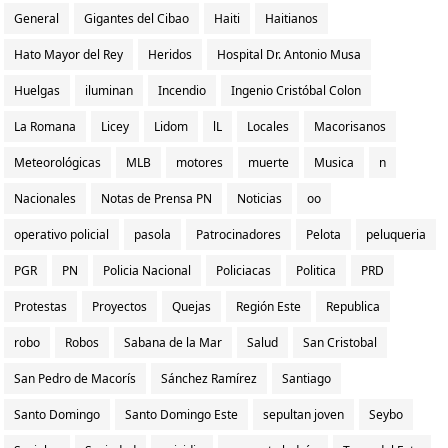
General
Gigantes del Cibao
Haiti
Haitianos
Hato Mayor del Rey
Heridos
Hospital Dr. Antonio Musa
Huelgas
iluminan
Incendio
Ingenio Cristóbal Colon
La Romana
Licey
Lidom
lL
Locales
Macorisanos
Meteorológicas
MLB
motores
muerte
Musica
n
Nacionales
Notas de Prensa PN
Noticias
oo
operativo policial
pasola
Patrocinadores
Pelota
peluqueria
PGR
PN
Policia Nacional
Policiacas
Politica
PRD
Protestas
Proyectos
Quejas
Región Este
Republica
robo
Robos
Sabana de la Mar
Salud
San Cristobal
San Pedro de Macorís
Sánchez Ramírez
Santiago
Santo Domingo
Santo Domingo Este
sepultan joven
Seybo