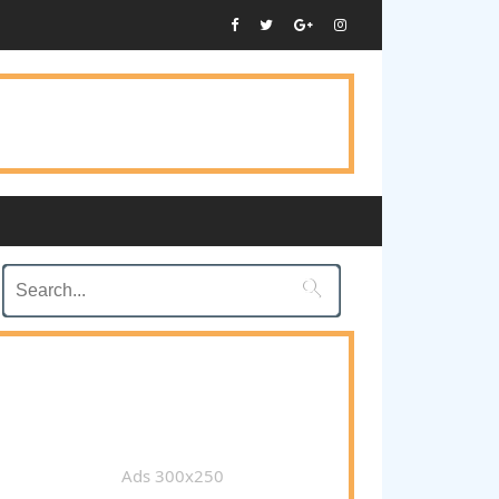

Ads 300x250