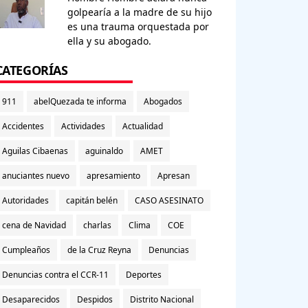
golpearía a la madre de su hijo
es una trauma orquestada por
ella y su abogado.
CATEGORÍAS
911
abelQuezada te informa
Abogados
Accidentes
Actividades
Actualidad
Aguilas Cibaenas
aguinaldo
AMET
anuciantes nuevo
apresamiento
Apresan
Autoridades
capitán belén
CASO ASESINATO
cena de Navidad
charlas
Clima
COE
Cumpleaños
de la Cruz Reyna
Denuncias
Denuncias contra el CCR-11
Deportes
Desaparecidos
Despidos
Distrito Nacional