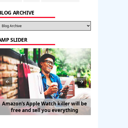
BLOG ARCHIVE
AMP SLIDER
Amazon’s Apple Watch killer will be
How to Trave
free and sell you everything
Pe