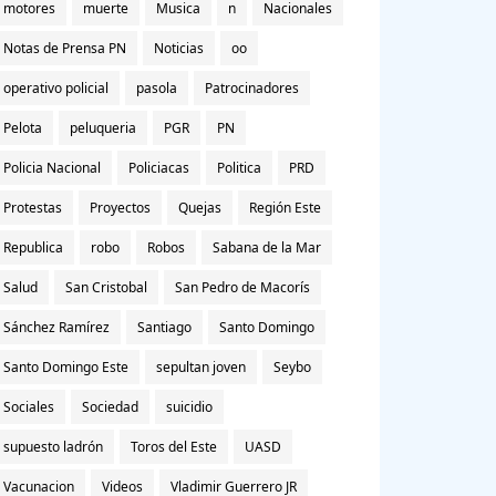
motores
muerte
Musica
n
Nacionales
Notas de Prensa PN
Noticias
oo
operativo policial
pasola
Patrocinadores
Pelota
peluqueria
PGR
PN
Policia Nacional
Policiacas
Politica
PRD
Protestas
Proyectos
Quejas
Región Este
Republica
robo
Robos
Sabana de la Mar
Salud
San Cristobal
San Pedro de Macorís
Sánchez Ramírez
Santiago
Santo Domingo
Santo Domingo Este
sepultan joven
Seybo
Sociales
Sociedad
suicidio
supuesto ladrón
Toros del Este
UASD
Vacunacion
Videos
Vladimir Guerrero JR