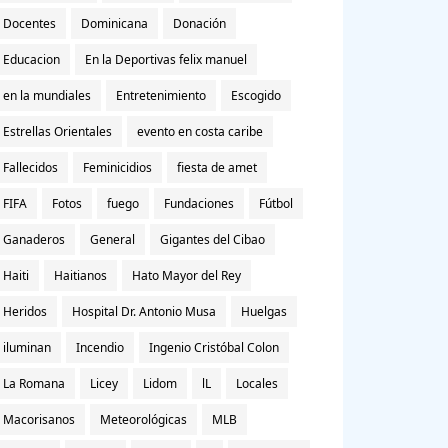
Docentes
Dominicana
Donación
Educacion
En la Deportivas felix manuel
en la mundiales
Entretenimiento
Escogido
Estrellas Orientales
evento en costa caribe
Fallecidos
Feminicidios
fiesta de amet
FIFA
Fotos
fuego
Fundaciones
Fútbol
Ganaderos
General
Gigantes del Cibao
Haiti
Haitianos
Hato Mayor del Rey
Heridos
Hospital Dr. Antonio Musa
Huelgas
iluminan
Incendio
Ingenio Cristóbal Colon
La Romana
Licey
Lidom
lL
Locales
Macorisanos
Meteorológicas
MLB