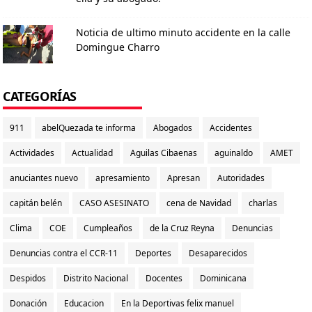
Noticia de ultimo minuto accidente en la calle
Domingue Charro
CATEGORÍAS
911
abelQuezada te informa
Abogados
Accidentes
Actividades
Actualidad
Aguilas Cibaenas
aguinaldo
AMET
anuciantes nuevo
apresamiento
Apresan
Autoridades
capitán belén
CASO ASESINATO
cena de Navidad
charlas
Clima
COE
Cumpleaños
de la Cruz Reyna
Denuncias
Denuncias contra el CCR-11
Deportes
Desaparecidos
Despidos
Distrito Nacional
Docentes
Dominicana
Donación
Educacion
En la Deportivas felix manuel