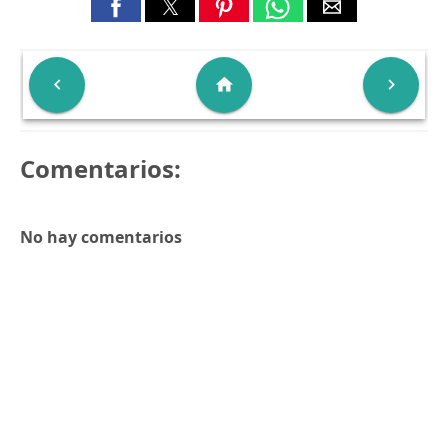

home

Comentarios:
No hay comentarios