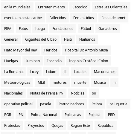
en la mundiales
Entretenimiento
Escogido
Estrellas Orientales
evento en costa caribe
Fallecidos
Feminicidios
fiesta de amet
FIFA
Fotos
fuego
Fundaciones
Fútbol
Ganaderos
General
Gigantes del Cibao
Haiti
Haitianos
Hato Mayor del Rey
Heridos
Hospital Dr. Antonio Musa
Huelgas
iluminan
Incendio
Ingenio Cristóbal Colon
La Romana
Licey
Lidom
lL
Locales
Macorisanos
Meteorológicas
MLB
motores
muerte
Musica
n
Nacionales
Notas de Prensa PN
Noticias
oo
operativo policial
pasola
Patrocinadores
Pelota
peluqueria
PGR
PN
Policia Nacional
Policiacas
Politica
PRD
Protestas
Proyectos
Quejas
Región Este
Republica