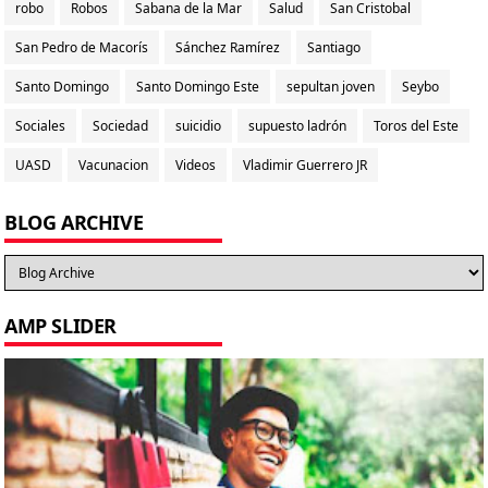
robo
Robos
Sabana de la Mar
Salud
San Cristobal
San Pedro de Macorís
Sánchez Ramírez
Santiago
Santo Domingo
Santo Domingo Este
sepultan joven
Seybo
Sociales
Sociedad
suicidio
supuesto ladrón
Toros del Este
UASD
Vacunacion
Videos
Vladimir Guerrero JR
BLOG ARCHIVE
AMP SLIDER