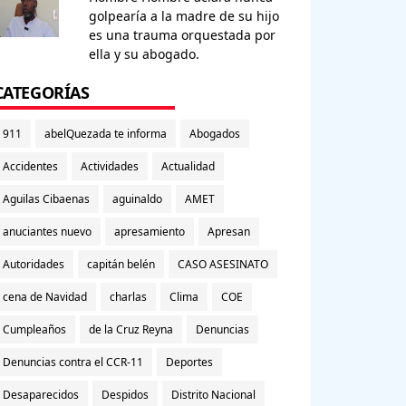
golpearía a la madre de su hijo
es una trauma orquestada por
ella y su abogado.
CATEGORÍAS
911
abelQuezada te informa
Abogados
Accidentes
Actividades
Actualidad
Aguilas Cibaenas
aguinaldo
AMET
anuciantes nuevo
apresamiento
Apresan
Autoridades
capitán belén
CASO ASESINATO
cena de Navidad
charlas
Clima
COE
Cumpleaños
de la Cruz Reyna
Denuncias
Denuncias contra el CCR-11
Deportes
Desaparecidos
Despidos
Distrito Nacional