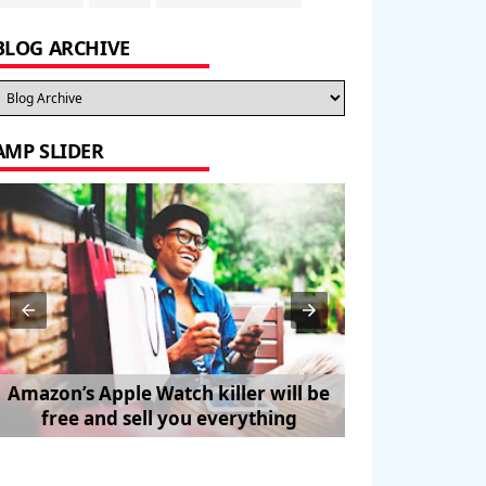
BLOG ARCHIVE
AMP SLIDER
Amazon’s Apple Watch killer will be
How to Trave
free and sell you everything
Pe