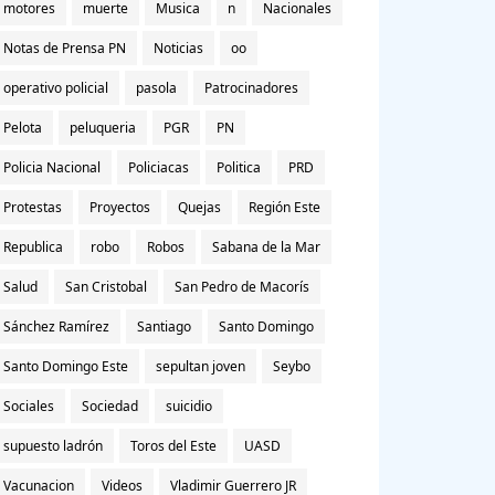
motores
muerte
Musica
n
Nacionales
Notas de Prensa PN
Noticias
oo
operativo policial
pasola
Patrocinadores
Pelota
peluqueria
PGR
PN
Policia Nacional
Policiacas
Politica
PRD
Protestas
Proyectos
Quejas
Región Este
Republica
robo
Robos
Sabana de la Mar
Salud
San Cristobal
San Pedro de Macorís
Sánchez Ramírez
Santiago
Santo Domingo
Santo Domingo Este
sepultan joven
Seybo
Sociales
Sociedad
suicidio
supuesto ladrón
Toros del Este
UASD
Vacunacion
Videos
Vladimir Guerrero JR