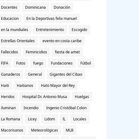
Docentes
Dominicana
Donación
Educacion
En la Deportivas felix manuel
en la mundiales
Entretenimiento
Escogido
Estrellas Orientales
evento en costa caribe
Fallecidos
Feminicidios
fiesta de amet
FIFA
Fotos
fuego
Fundaciones
Fútbol
Ganaderos
General
Gigantes del Cibao
Haiti
Haitianos
Hato Mayor del Rey
Heridos
Hospital Dr. Antonio Musa
Huelgas
iluminan
Incendio
Ingenio Cristóbal Colon
La Romana
Licey
Lidom
lL
Locales
Macorisanos
Meteorológicas
MLB