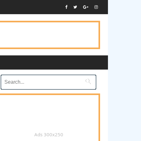

Ads 300x250