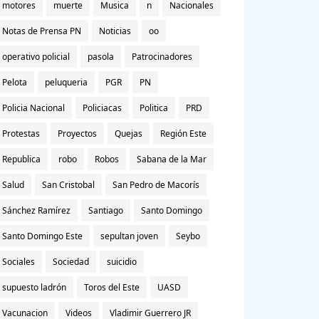
motores
muerte
Musica
n
Nacionales
Notas de Prensa PN
Noticias
oo
operativo policial
pasola
Patrocinadores
Pelota
peluqueria
PGR
PN
Policia Nacional
Policiacas
Politica
PRD
Protestas
Proyectos
Quejas
Región Este
Republica
robo
Robos
Sabana de la Mar
Salud
San Cristobal
San Pedro de Macorís
Sánchez Ramírez
Santiago
Santo Domingo
Santo Domingo Este
sepultan joven
Seybo
Sociales
Sociedad
suicidio
supuesto ladrón
Toros del Este
UASD
Vacunacion
Videos
Vladimir Guerrero JR