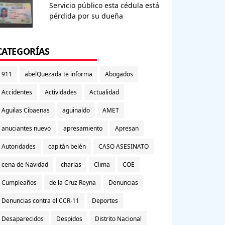
Servicio público esta cédula está
pérdida por su dueña
CATEGORÍAS
911
abelQuezada te informa
Abogados
Accidentes
Actividades
Actualidad
Aguilas Cibaenas
aguinaldo
AMET
anuciantes nuevo
apresamiento
Apresan
Autoridades
capitán belén
CASO ASESINATO
cena de Navidad
charlas
Clima
COE
Cumpleaños
de la Cruz Reyna
Denuncias
Denuncias contra el CCR-11
Deportes
Desaparecidos
Despidos
Distrito Nacional