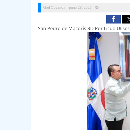
Abel Quezada
junio 23, 2026
San Pedro de Macorís RD Por Licdo Ulise