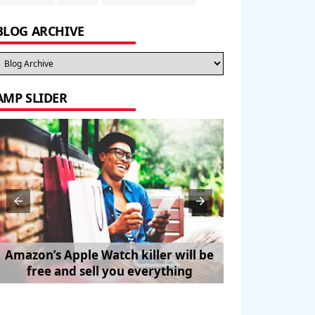
BLOG ARCHIVE
AMP SLIDER
Amazon’s Apple Watch killer will be
How to Trave
free and sell you everything
Pe