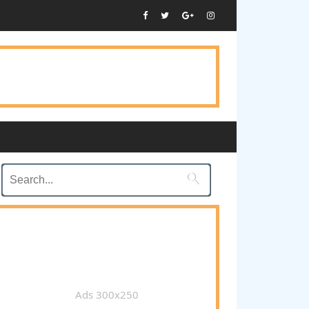

Ads 300x250