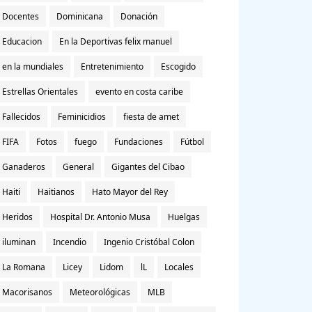
Docentes
Dominicana
Donación
Educacion
En la Deportivas felix manuel
en la mundiales
Entretenimiento
Escogido
Estrellas Orientales
evento en costa caribe
Fallecidos
Feminicidios
fiesta de amet
FIFA
Fotos
fuego
Fundaciones
Fútbol
Ganaderos
General
Gigantes del Cibao
Haiti
Haitianos
Hato Mayor del Rey
Heridos
Hospital Dr. Antonio Musa
Huelgas
iluminan
Incendio
Ingenio Cristóbal Colon
La Romana
Licey
Lidom
lL
Locales
Macorisanos
Meteorológicas
MLB