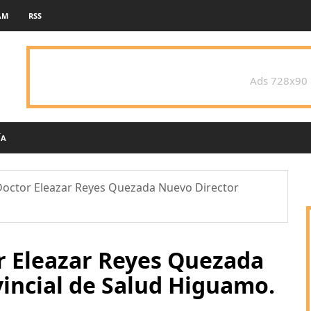
AM
RSS
Ads 728x90
ÍA
Doctor Eleazar Reyes Quezada Nuevo Director
r Eleazar Reyes Quezada
incial de Salud Higuamo.