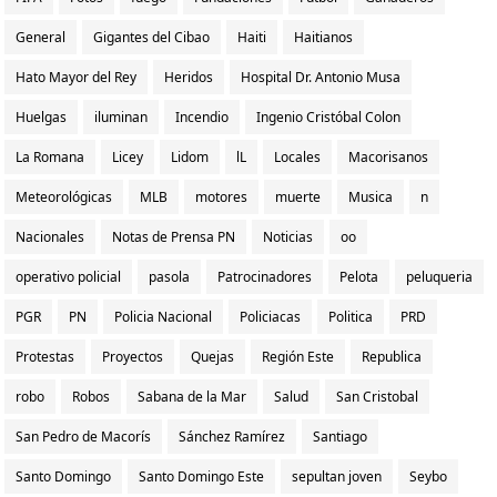
General
Gigantes del Cibao
Haiti
Haitianos
Hato Mayor del Rey
Heridos
Hospital Dr. Antonio Musa
Huelgas
iluminan
Incendio
Ingenio Cristóbal Colon
La Romana
Licey
Lidom
lL
Locales
Macorisanos
Meteorológicas
MLB
motores
muerte
Musica
n
Nacionales
Notas de Prensa PN
Noticias
oo
operativo policial
pasola
Patrocinadores
Pelota
peluqueria
PGR
PN
Policia Nacional
Policiacas
Politica
PRD
Protestas
Proyectos
Quejas
Región Este
Republica
robo
Robos
Sabana de la Mar
Salud
San Cristobal
San Pedro de Macorís
Sánchez Ramírez
Santiago
Santo Domingo
Santo Domingo Este
sepultan joven
Seybo