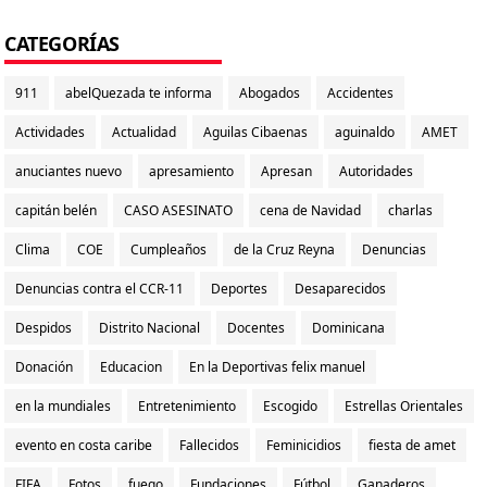
CATEGORÍAS
911
abelQuezada te informa
Abogados
Accidentes
Actividades
Actualidad
Aguilas Cibaenas
aguinaldo
AMET
anuciantes nuevo
apresamiento
Apresan
Autoridades
capitán belén
CASO ASESINATO
cena de Navidad
charlas
Clima
COE
Cumpleaños
de la Cruz Reyna
Denuncias
Denuncias contra el CCR-11
Deportes
Desaparecidos
Despidos
Distrito Nacional
Docentes
Dominicana
Donación
Educacion
En la Deportivas felix manuel
en la mundiales
Entretenimiento
Escogido
Estrellas Orientales
evento en costa caribe
Fallecidos
Feminicidios
fiesta de amet
FIFA
Fotos
fuego
Fundaciones
Fútbol
Ganaderos