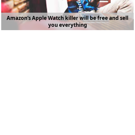
Amazon’s Apple Watch killer will be free and sell
you everything