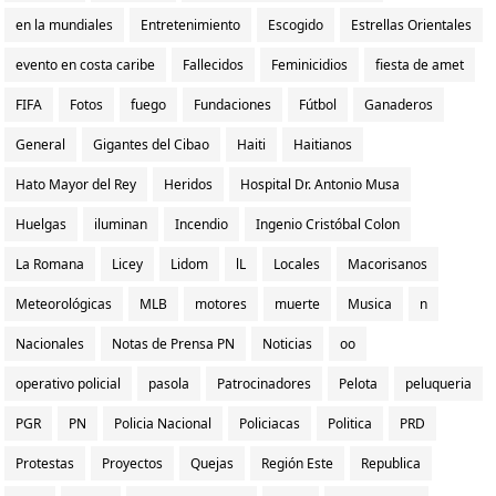
en la mundiales
Entretenimiento
Escogido
Estrellas Orientales
evento en costa caribe
Fallecidos
Feminicidios
fiesta de amet
FIFA
Fotos
fuego
Fundaciones
Fútbol
Ganaderos
General
Gigantes del Cibao
Haiti
Haitianos
Hato Mayor del Rey
Heridos
Hospital Dr. Antonio Musa
Huelgas
iluminan
Incendio
Ingenio Cristóbal Colon
La Romana
Licey
Lidom
lL
Locales
Macorisanos
Meteorológicas
MLB
motores
muerte
Musica
n
Nacionales
Notas de Prensa PN
Noticias
oo
operativo policial
pasola
Patrocinadores
Pelota
peluqueria
PGR
PN
Policia Nacional
Policiacas
Politica
PRD
Protestas
Proyectos
Quejas
Región Este
Republica