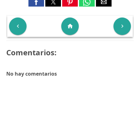

home

Comentarios:
No hay comentarios