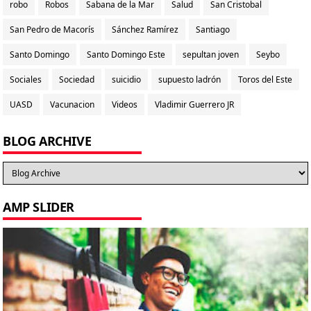
robo
Robos
Sabana de la Mar
Salud
San Cristobal
San Pedro de Macorís
Sánchez Ramírez
Santiago
Santo Domingo
Santo Domingo Este
sepultan joven
Seybo
Sociales
Sociedad
suicidio
supuesto ladrón
Toros del Este
UASD
Vacunacion
Videos
Vladimir Guerrero JR
BLOG ARCHIVE
AMP SLIDER