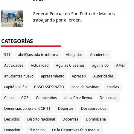
General Policial en San Pedro de Macorís
trabajando por el orden.
CATEGORÍAS
911
abelQuezada te informa
Abogados
Accidentes
Actividades
Actualidad
Aguilas Cibaenas
aguinaldo
AMET
anuciantes nuevo
apresamiento
Apresan
Autoridades
capitán belén
CASO ASESINATO
cena de Navidad
charlas
Clima
COE
Cumpleaños
de la Cruz Reyna
Denuncias
Denuncias contra el CCR-11
Deportes
Desaparecidos
Despidos
Distrito Nacional
Docentes
Dominicana
Donación
Educacion
En la Deportivas felix manuel