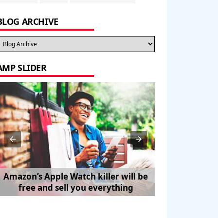
BLOG ARCHIVE
AMP SLIDER
Amazon’s Apple Watch killer will be
How to Trave
free and sell you everything
Pe