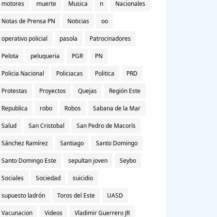
motores
muerte
Musica
n
Nacionales
Notas de Prensa PN
Noticias
oo
operativo policial
pasola
Patrocinadores
Pelota
peluqueria
PGR
PN
Policia Nacional
Policiacas
Politica
PRD
Protestas
Proyectos
Quejas
Región Este
Republica
robo
Robos
Sabana de la Mar
Salud
San Cristobal
San Pedro de Macorís
Sánchez Ramírez
Santiago
Santo Domingo
Santo Domingo Este
sepultan joven
Seybo
Sociales
Sociedad
suicidio
supuesto ladrón
Toros del Este
UASD
Vacunacion
Videos
Vladimir Guerrero JR