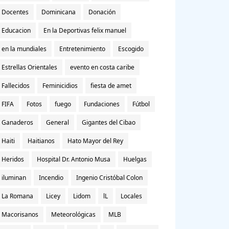
Docentes
Dominicana
Donación
Educacion
En la Deportivas felix manuel
en la mundiales
Entretenimiento
Escogido
Estrellas Orientales
evento en costa caribe
Fallecidos
Feminicidios
fiesta de amet
FIFA
Fotos
fuego
Fundaciones
Fútbol
Ganaderos
General
Gigantes del Cibao
Haiti
Haitianos
Hato Mayor del Rey
Heridos
Hospital Dr. Antonio Musa
Huelgas
iluminan
Incendio
Ingenio Cristóbal Colon
La Romana
Licey
Lidom
lL
Locales
Macorisanos
Meteorológicas
MLB