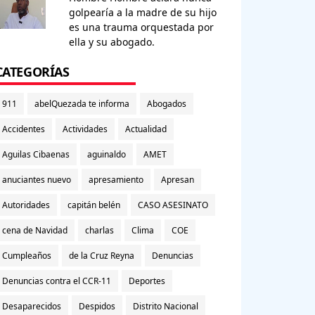
golpearía a la madre de su hijo
es una trauma orquestada por
ella y su abogado.
CATEGORÍAS
911
abelQuezada te informa
Abogados
Accidentes
Actividades
Actualidad
Aguilas Cibaenas
aguinaldo
AMET
anuciantes nuevo
apresamiento
Apresan
Autoridades
capitán belén
CASO ASESINATO
cena de Navidad
charlas
Clima
COE
Cumpleaños
de la Cruz Reyna
Denuncias
Denuncias contra el CCR-11
Deportes
Desaparecidos
Despidos
Distrito Nacional