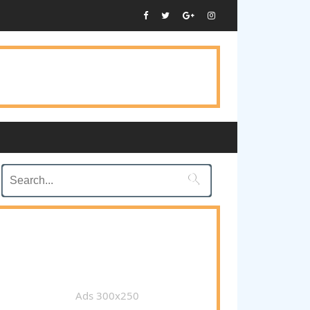

Ads 300x250