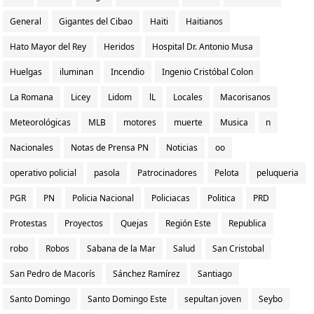
General
Gigantes del Cibao
Haiti
Haitianos
Hato Mayor del Rey
Heridos
Hospital Dr. Antonio Musa
Huelgas
iluminan
Incendio
Ingenio Cristóbal Colon
La Romana
Licey
Lidom
lL
Locales
Macorisanos
Meteorológicas
MLB
motores
muerte
Musica
n
Nacionales
Notas de Prensa PN
Noticias
oo
operativo policial
pasola
Patrocinadores
Pelota
peluqueria
PGR
PN
Policia Nacional
Policiacas
Politica
PRD
Protestas
Proyectos
Quejas
Región Este
Republica
robo
Robos
Sabana de la Mar
Salud
San Cristobal
San Pedro de Macorís
Sánchez Ramírez
Santiago
Santo Domingo
Santo Domingo Este
sepultan joven
Seybo