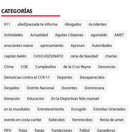
CATEGORÍAS
911
abelQuezada te informa
Abogados
Accidentes
Actividades
Actualidad
Aguilas Cibaenas
aguinaldo
AMET
anuciantes nuevo
apresamiento
Apresan
Autoridades
capitán belén
CASO ASESINATO
cena de Navidad
charlas
Clima
COE
Cumpleaños
de la Cruz Reyna
Denuncias
Denuncias contra el CCR-11
Deportes
Desaparecidos
Despidos
Distrito Nacional
Docentes
Dominicana
Donación
Educacion
En la Deportivas felix manuel
en la mundiales
Entretenimiento
Escogido
Estrellas Orientales
evento en costa caribe
Fallecidos
Feminicidios
fiesta de amet
FIFA
Fotos
fuego
Fundaciones
Fútbol
Ganaderos