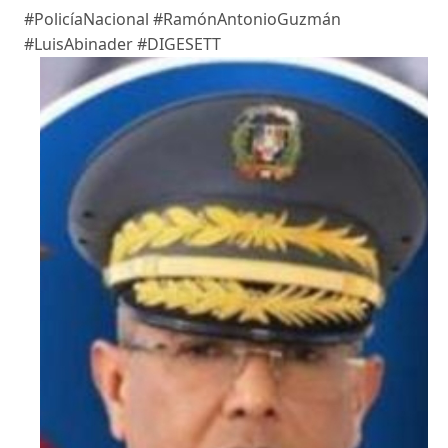
#PolicíaNacional #RamónAntonioGuzmán
#LuisAbinader #DIGESETT