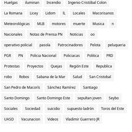
Huelgas
iluminan
Incendio
Ingenio Cristóbal Colon
La Romana
Licey
Lidom
lL
Locales
Macorisanos
Meteorológicas
MLB
motores
muerte
Musica
n
Nacionales
Notas de Prensa PN
Noticias
oo
operativo policial
pasola
Patrocinadores
Pelota
peluqueria
PGR
PN
Policia Nacional
Policiacas
Politica
PRD
Protestas
Proyectos
Quejas
Región Este
Republica
robo
Robos
Sabana de la Mar
Salud
San Cristobal
San Pedro de Macorís
Sánchez Ramírez
Santiago
Santo Domingo
Santo Domingo Este
sepultan joven
Seybo
Sociales
Sociedad
suicidio
supuesto ladrón
Toros del Este
UASD
Vacunacion
Videos
Vladimir Guerrero JR