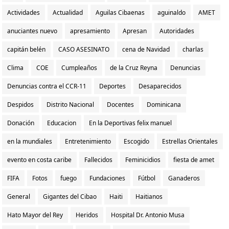
Actividades
Actualidad
Aguilas Cibaenas
aguinaldo
AMET
anuciantes nuevo
apresamiento
Apresan
Autoridades
capitán belén
CASO ASESINATO
cena de Navidad
charlas
Clima
COE
Cumpleaños
de la Cruz Reyna
Denuncias
Denuncias contra el CCR-11
Deportes
Desaparecidos
Despidos
Distrito Nacional
Docentes
Dominicana
Donación
Educacion
En la Deportivas felix manuel
en la mundiales
Entretenimiento
Escogido
Estrellas Orientales
evento en costa caribe
Fallecidos
Feminicidios
fiesta de amet
FIFA
Fotos
fuego
Fundaciones
Fútbol
Ganaderos
General
Gigantes del Cibao
Haiti
Haitianos
Hato Mayor del Rey
Heridos
Hospital Dr. Antonio Musa