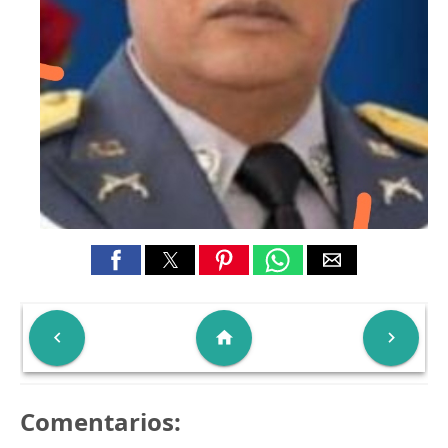

home

Comentarios: