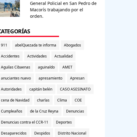
General Policial en San Pedro de
Macorís trabajando por el
orden.
CATEGORÍAS
911
abelQuezada te informa
Abogados
Accidentes
Actividades
Actualidad
Aguilas Cibaenas
aguinaldo
AMET
anuciantes nuevo
apresamiento
Apresan
Autoridades
capitán belén
CASO ASESINATO
cena de Navidad
charlas
Clima
COE
Cumpleaños
de la Cruz Reyna
Denuncias
Denuncias contra el CCR-11
Deportes
Desaparecidos
Despidos
Distrito Nacional