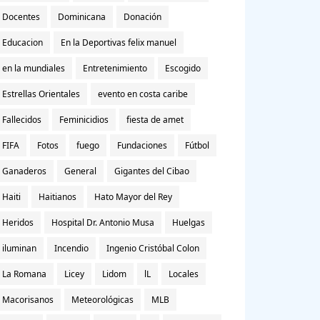
Docentes
Dominicana
Donación
Educacion
En la Deportivas felix manuel
en la mundiales
Entretenimiento
Escogido
Estrellas Orientales
evento en costa caribe
Fallecidos
Feminicidios
fiesta de amet
FIFA
Fotos
fuego
Fundaciones
Fútbol
Ganaderos
General
Gigantes del Cibao
Haiti
Haitianos
Hato Mayor del Rey
Heridos
Hospital Dr. Antonio Musa
Huelgas
iluminan
Incendio
Ingenio Cristóbal Colon
La Romana
Licey
Lidom
lL
Locales
Macorisanos
Meteorológicas
MLB