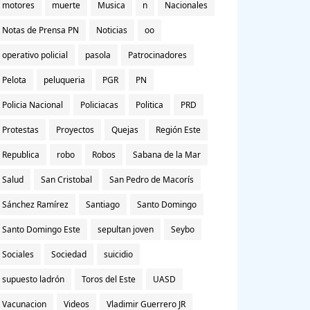
motores
muerte
Musica
n
Nacionales
Notas de Prensa PN
Noticias
oo
operativo policial
pasola
Patrocinadores
Pelota
peluqueria
PGR
PN
Policia Nacional
Policiacas
Politica
PRD
Protestas
Proyectos
Quejas
Región Este
Republica
robo
Robos
Sabana de la Mar
Salud
San Cristobal
San Pedro de Macorís
Sánchez Ramírez
Santiago
Santo Domingo
Santo Domingo Este
sepultan joven
Seybo
Sociales
Sociedad
suicidio
supuesto ladrón
Toros del Este
UASD
Vacunacion
Videos
Vladimir Guerrero JR