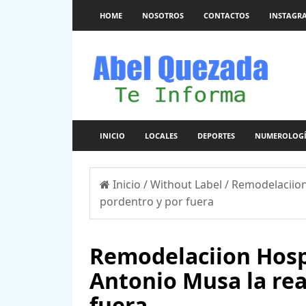
HOME
NOSOTROS
CONTACTOS
INSTAGR
INICIO
LOCALES
DEPORTES
NUMEROLOG
Inicio
/
Without Label
/
Remodelaciion
pordentro y por fuera
Remodelaciion Hosp
Antonio Musa la rea
fuera