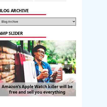
BLOG ARCHIVE
AMP SLIDER
Amazon’s Apple Watch killer will be
How to Trave
free and sell you everything
Pe