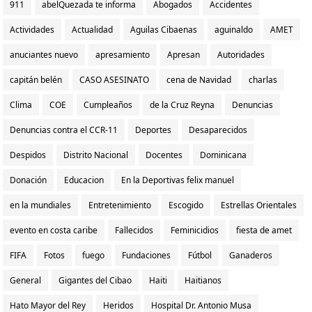
911
abelQuezada te informa
Abogados
Accidentes
Actividades
Actualidad
Aguilas Cibaenas
aguinaldo
AMET
anuciantes nuevo
apresamiento
Apresan
Autoridades
capitán belén
CASO ASESINATO
cena de Navidad
charlas
Clima
COE
Cumpleaños
de la Cruz Reyna
Denuncias
Denuncias contra el CCR-11
Deportes
Desaparecidos
Despidos
Distrito Nacional
Docentes
Dominicana
Donación
Educacion
En la Deportivas felix manuel
en la mundiales
Entretenimiento
Escogido
Estrellas Orientales
evento en costa caribe
Fallecidos
Feminicidios
fiesta de amet
FIFA
Fotos
fuego
Fundaciones
Fútbol
Ganaderos
General
Gigantes del Cibao
Haiti
Haitianos
Hato Mayor del Rey
Heridos
Hospital Dr. Antonio Musa