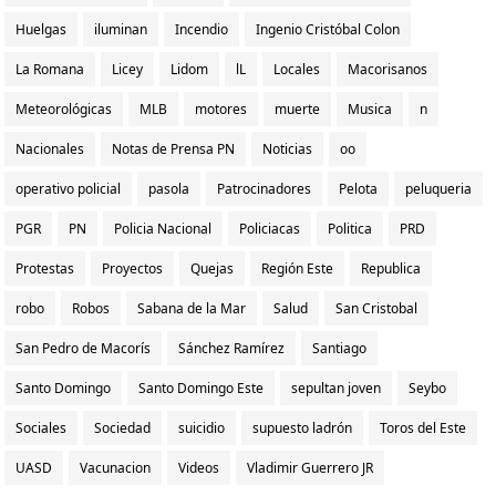
Huelgas
iluminan
Incendio
Ingenio Cristóbal Colon
La Romana
Licey
Lidom
lL
Locales
Macorisanos
Meteorológicas
MLB
motores
muerte
Musica
n
Nacionales
Notas de Prensa PN
Noticias
oo
operativo policial
pasola
Patrocinadores
Pelota
peluqueria
PGR
PN
Policia Nacional
Policiacas
Politica
PRD
Protestas
Proyectos
Quejas
Región Este
Republica
robo
Robos
Sabana de la Mar
Salud
San Cristobal
San Pedro de Macorís
Sánchez Ramírez
Santiago
Santo Domingo
Santo Domingo Este
sepultan joven
Seybo
Sociales
Sociedad
suicidio
supuesto ladrón
Toros del Este
UASD
Vacunacion
Videos
Vladimir Guerrero JR