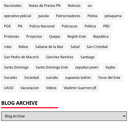
Nacionales
Notas de Prensa PN
Noticias
oo
operativo policial
pasola
Patrocinadores
Pelota
peluqueria
PGR
PN
Policia Nacional
Policiacas
Politica
PRD
Protestas
Proyectos
Quejas
Región Este
Republica
robo
Robos
Sabana de la Mar
Salud
San Cristobal
San Pedro de Macorís
Sánchez Ramírez
Santiago
Santo Domingo
Santo Domingo Este
sepultan joven
Seybo
Sociales
Sociedad
suicidio
supuesto ladrón
Toros del Este
UASD
Vacunacion
Videos
Vladimir Guerrero JR
BLOG ARCHIVE