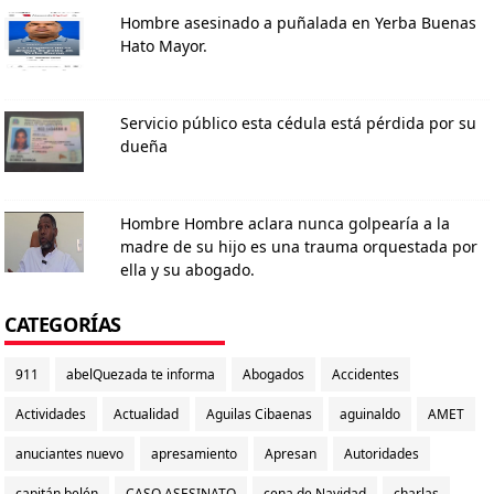
Hombre asesinado a puñalada en Yerba Buenas
Hato Mayor.
Servicio público esta cédula está pérdida por su
dueña
Hombre Hombre aclara nunca golpearía a la
madre de su hijo es una trauma orquestada por
ella y su abogado.
CATEGORÍAS
911
abelQuezada te informa
Abogados
Accidentes
Actividades
Actualidad
Aguilas Cibaenas
aguinaldo
AMET
anuciantes nuevo
apresamiento
Apresan
Autoridades
capitán belén
CASO ASESINATO
cena de Navidad
charlas