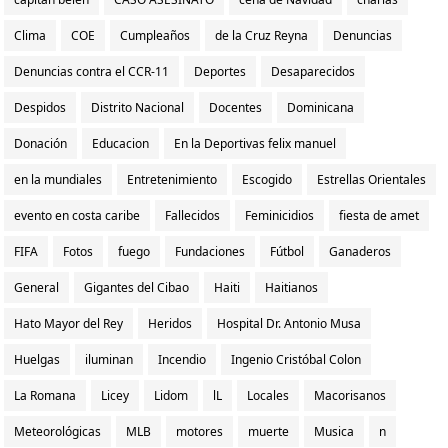
Clima
COE
Cumpleaños
de la Cruz Reyna
Denuncias
Denuncias contra el CCR-11
Deportes
Desaparecidos
Despidos
Distrito Nacional
Docentes
Dominicana
Donación
Educacion
En la Deportivas felix manuel
en la mundiales
Entretenimiento
Escogido
Estrellas Orientales
evento en costa caribe
Fallecidos
Feminicidios
fiesta de amet
FIFA
Fotos
fuego
Fundaciones
Fútbol
Ganaderos
General
Gigantes del Cibao
Haiti
Haitianos
Hato Mayor del Rey
Heridos
Hospital Dr. Antonio Musa
Huelgas
iluminan
Incendio
Ingenio Cristóbal Colon
La Romana
Licey
Lidom
lL
Locales
Macorisanos
Meteorológicas
MLB
motores
muerte
Musica
n