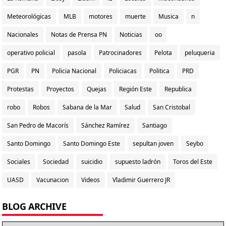
Meteorológicas
MLB
motores
muerte
Musica
n
Nacionales
Notas de Prensa PN
Noticias
oo
operativo policial
pasola
Patrocinadores
Pelota
peluqueria
PGR
PN
Policia Nacional
Policiacas
Politica
PRD
Protestas
Proyectos
Quejas
Región Este
Republica
robo
Robos
Sabana de la Mar
Salud
San Cristobal
San Pedro de Macorís
Sánchez Ramírez
Santiago
Santo Domingo
Santo Domingo Este
sepultan joven
Seybo
Sociales
Sociedad
suicidio
supuesto ladrón
Toros del Este
UASD
Vacunacion
Videos
Vladimir Guerrero JR
BLOG ARCHIVE