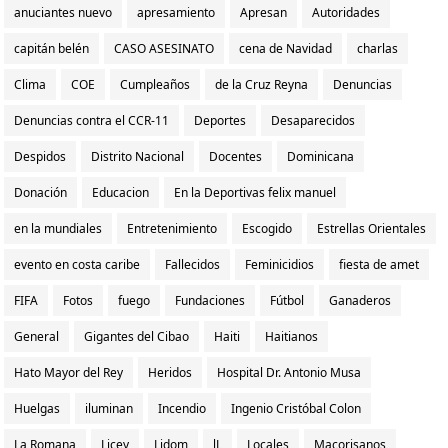
anuciantes nuevo
apresamiento
Apresan
Autoridades
capitán belén
CASO ASESINATO
cena de Navidad
charlas
Clima
COE
Cumpleaños
de la Cruz Reyna
Denuncias
Denuncias contra el CCR-11
Deportes
Desaparecidos
Despidos
Distrito Nacional
Docentes
Dominicana
Donación
Educacion
En la Deportivas felix manuel
en la mundiales
Entretenimiento
Escogido
Estrellas Orientales
evento en costa caribe
Fallecidos
Feminicidios
fiesta de amet
FIFA
Fotos
fuego
Fundaciones
Fútbol
Ganaderos
General
Gigantes del Cibao
Haiti
Haitianos
Hato Mayor del Rey
Heridos
Hospital Dr. Antonio Musa
Huelgas
iluminan
Incendio
Ingenio Cristóbal Colon
La Romana
Licey
Lidom
lL
Locales
Macorisanos