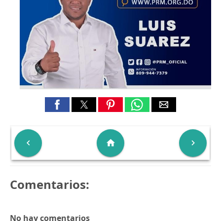

home

Comentarios:
No hay comentarios