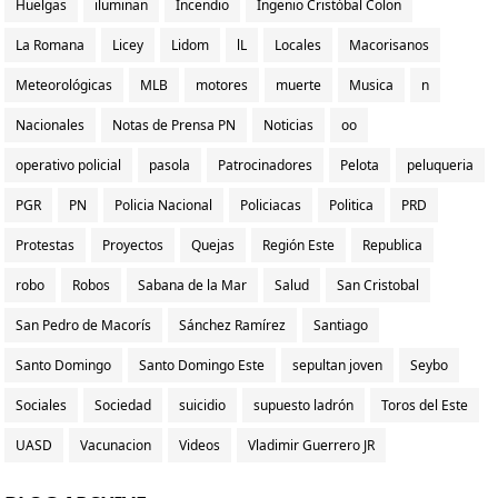
Huelgas
iluminan
Incendio
Ingenio Cristóbal Colon
La Romana
Licey
Lidom
lL
Locales
Macorisanos
Meteorológicas
MLB
motores
muerte
Musica
n
Nacionales
Notas de Prensa PN
Noticias
oo
operativo policial
pasola
Patrocinadores
Pelota
peluqueria
PGR
PN
Policia Nacional
Policiacas
Politica
PRD
Protestas
Proyectos
Quejas
Región Este
Republica
robo
Robos
Sabana de la Mar
Salud
San Cristobal
San Pedro de Macorís
Sánchez Ramírez
Santiago
Santo Domingo
Santo Domingo Este
sepultan joven
Seybo
Sociales
Sociedad
suicidio
supuesto ladrón
Toros del Este
UASD
Vacunacion
Videos
Vladimir Guerrero JR