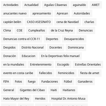
Actividades
Actualidad
Aguilas Cibaenas
aguinaldo
AMET
anuciantes nuevo
apresamiento
Apresan
Autoridades
capitán belén
CASO ASESINATO
cena de Navidad
charlas
Clima
COE
Cumpleaños
de la Cruz Reyna
Denuncias
Denuncias contra el CCR-11
Deportes
Desaparecidos
Despidos
Distrito Nacional
Docentes
Dominicana
Donación
Educacion
En la Deportivas felix manuel
en la mundiales
Entretenimiento
Escogido
Estrellas Orientales
evento en costa caribe
Fallecidos
Feminicidios
fiesta de amet
FIFA
Fotos
fuego
Fundaciones
Fútbol
Ganaderos
General
Gigantes del Cibao
Haiti
Haitianos
Hato Mayor del Rey
Heridos
Hospital Dr. Antonio Musa