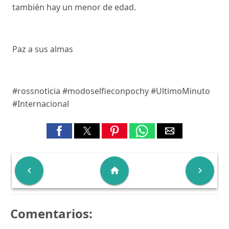
también hay un menor de edad.
Paz a sus almas
#rossnoticia #modoselfieconpochy #UltimoMinuto
#Internacional

home

Comentarios: