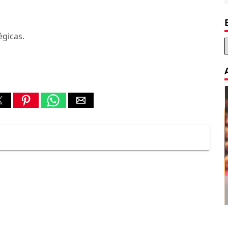
égicas.
Decoration Tips for your Child’s
Birthday Party