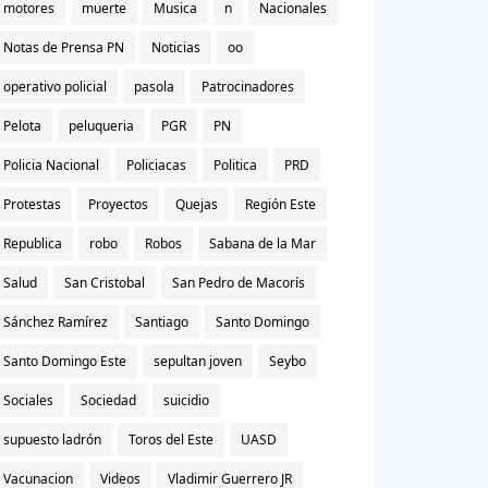
motores
muerte
Musica
n
Nacionales
Notas de Prensa PN
Noticias
oo
operativo policial
pasola
Patrocinadores
Pelota
peluqueria
PGR
PN
Policia Nacional
Policiacas
Politica
PRD
Protestas
Proyectos
Quejas
Región Este
Republica
robo
Robos
Sabana de la Mar
Salud
San Cristobal
San Pedro de Macorís
Sánchez Ramírez
Santiago
Santo Domingo
Santo Domingo Este
sepultan joven
Seybo
Sociales
Sociedad
suicidio
supuesto ladrón
Toros del Este
UASD
Vacunacion
Videos
Vladimir Guerrero JR