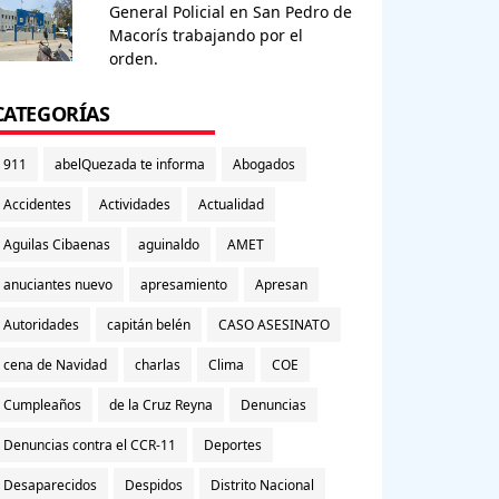
General Policial en San Pedro de
Macorís trabajando por el
orden.
CATEGORÍAS
911
abelQuezada te informa
Abogados
Accidentes
Actividades
Actualidad
Aguilas Cibaenas
aguinaldo
AMET
anuciantes nuevo
apresamiento
Apresan
Autoridades
capitán belén
CASO ASESINATO
cena de Navidad
charlas
Clima
COE
Cumpleaños
de la Cruz Reyna
Denuncias
Denuncias contra el CCR-11
Deportes
Desaparecidos
Despidos
Distrito Nacional