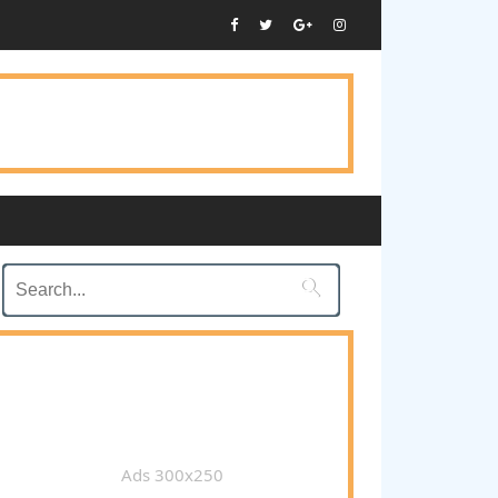

Ads 300x250