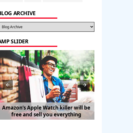
BLOG ARCHIVE
AMP SLIDER
Amazon’s Apple Watch killer will be
How to Trave
free and sell you everything
Pe