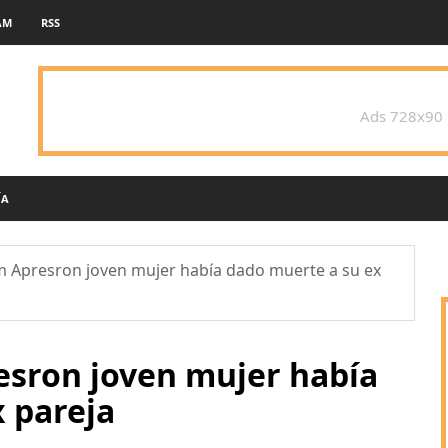
AM
RSS
Ads 728x90
ÍA
m Apresron joven mujer había dado muerte a su ex
esron joven mujer había
 pareja