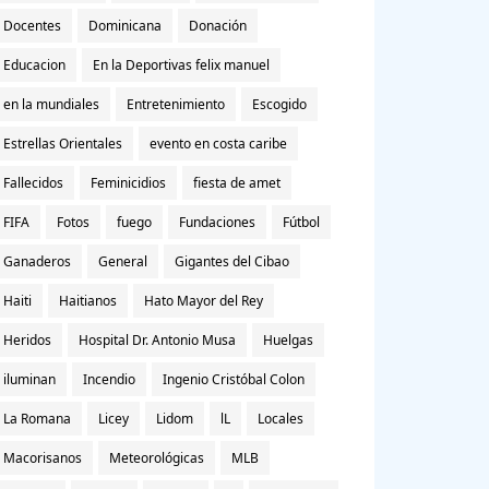
Docentes
Dominicana
Donación
Educacion
En la Deportivas felix manuel
en la mundiales
Entretenimiento
Escogido
Estrellas Orientales
evento en costa caribe
Fallecidos
Feminicidios
fiesta de amet
FIFA
Fotos
fuego
Fundaciones
Fútbol
Ganaderos
General
Gigantes del Cibao
Haiti
Haitianos
Hato Mayor del Rey
Heridos
Hospital Dr. Antonio Musa
Huelgas
iluminan
Incendio
Ingenio Cristóbal Colon
La Romana
Licey
Lidom
lL
Locales
Macorisanos
Meteorológicas
MLB