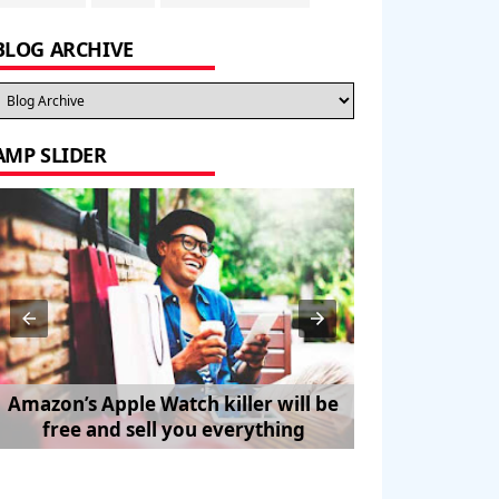
BLOG ARCHIVE
AMP SLIDER
Amazon’s Apple Watch killer will be
How to Trave
free and sell you everything
Pe