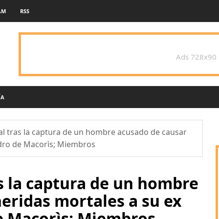
AM
RSS
Ads 728x90
ÍA
al tras la captura de un hombre acusado de causar
edro de Macorìs; Miembros
as la captura de un hombre
eridas mortales a su ex
e Macorìs; Miembros