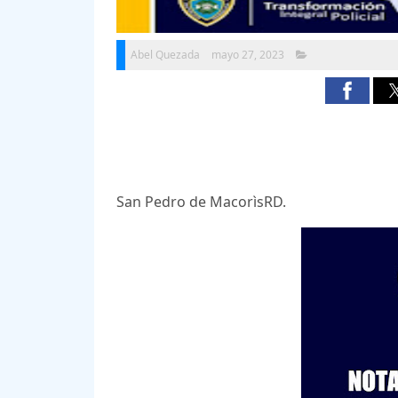
Abel Quezada
mayo 27, 2023
San Pedro de MacorìsRD.