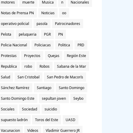
motores
muerte
Musica
n
Nacionales
Notas de Prensa PN
Noticias
oo
operativo policial
pasola
Patrocinadores
Pelota
peluqueria
PGR
PN
Policia Nacional
Policiacas
Politica
PRD
Protestas
Proyectos
Quejas
Región Este
Republica
robo
Robos
Sabana de la Mar
Salud
San Cristobal
San Pedro de Macorís
Sánchez Ramírez
Santiago
Santo Domingo
Santo Domingo Este
sepultan joven
Seybo
Sociales
Sociedad
suicidio
supuesto ladrón
Toros del Este
UASD
Vacunacion
Videos
Vladimir Guerrero JR