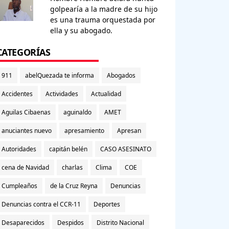
golpearía a la madre de su hijo
es una trauma orquestada por
ella y su abogado.
CATEGORÍAS
911
abelQuezada te informa
Abogados
Accidentes
Actividades
Actualidad
Aguilas Cibaenas
aguinaldo
AMET
anuciantes nuevo
apresamiento
Apresan
Autoridades
capitán belén
CASO ASESINATO
cena de Navidad
charlas
Clima
COE
Cumpleaños
de la Cruz Reyna
Denuncias
Denuncias contra el CCR-11
Deportes
Desaparecidos
Despidos
Distrito Nacional