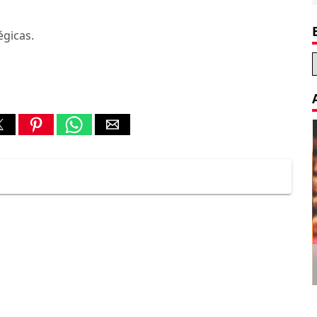
gicas.
Decoration Tips for your Child’s
Birthday Party