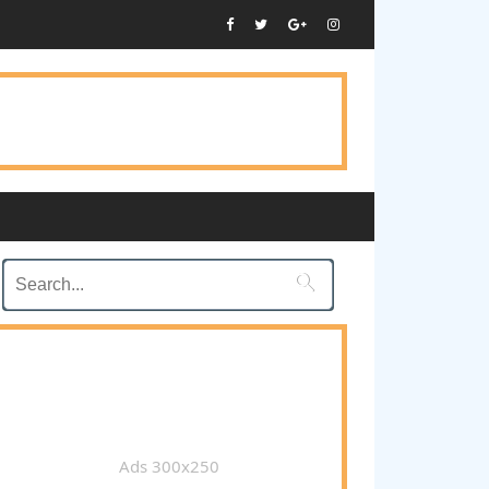

Ads 300x250