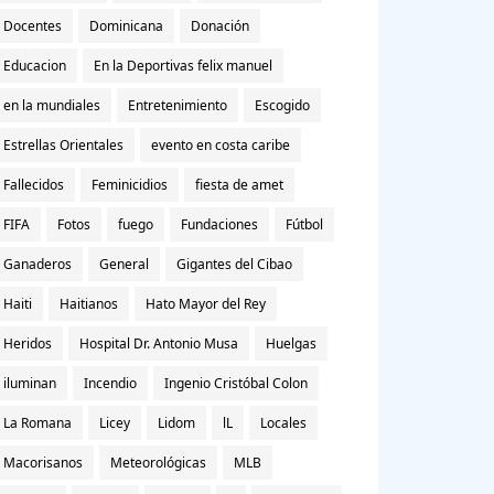
Docentes
Dominicana
Donación
Educacion
En la Deportivas felix manuel
en la mundiales
Entretenimiento
Escogido
Estrellas Orientales
evento en costa caribe
Fallecidos
Feminicidios
fiesta de amet
FIFA
Fotos
fuego
Fundaciones
Fútbol
Ganaderos
General
Gigantes del Cibao
Haiti
Haitianos
Hato Mayor del Rey
Heridos
Hospital Dr. Antonio Musa
Huelgas
iluminan
Incendio
Ingenio Cristóbal Colon
La Romana
Licey
Lidom
lL
Locales
Macorisanos
Meteorológicas
MLB