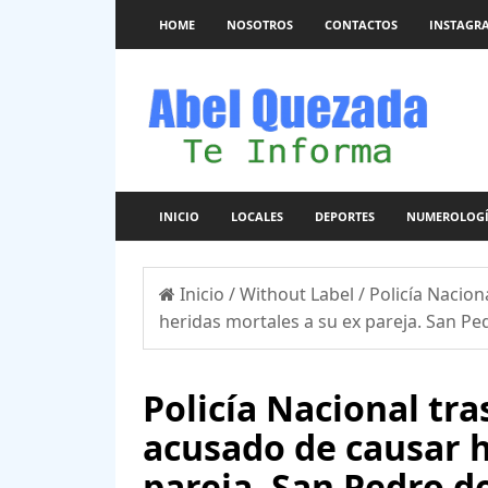
HOME
NOSOTROS
CONTACTOS
INSTAGR
INICIO
LOCALES
DEPORTES
NUMEROLOG
Inicio
/
Without Label
/
Policía Nacion
heridas mortales a su ex pareja. San P
Policía Nacional tr
acusado de causar h
pareja. San Pedro d