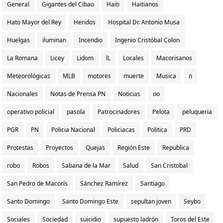
General
Gigantes del Cibao
Haiti
Haitianos
Hato Mayor del Rey
Heridos
Hospital Dr. Antonio Musa
Huelgas
iluminan
Incendio
Ingenio Cristóbal Colon
La Romana
Licey
Lidom
lL
Locales
Macorisanos
Meteorológicas
MLB
motores
muerte
Musica
n
Nacionales
Notas de Prensa PN
Noticias
oo
operativo policial
pasola
Patrocinadores
Pelota
peluqueria
PGR
PN
Policia Nacional
Policiacas
Politica
PRD
Protestas
Proyectos
Quejas
Región Este
Republica
robo
Robos
Sabana de la Mar
Salud
San Cristobal
San Pedro de Macorís
Sánchez Ramírez
Santiago
Santo Domingo
Santo Domingo Este
sepultan joven
Seybo
Sociales
Sociedad
suicidio
supuesto ladrón
Toros del Este