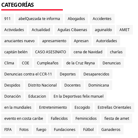
CATEGORÍAS
911
abelQuezada te informa
Abogados
Accidentes
Actividades
Actualidad
Aguilas Cibaenas
aguinaldo
AMET
anuciantes nuevo
apresamiento
Apresan
Autoridades
capitán belén
CASO ASESINATO
cena de Navidad
charlas
Clima
COE
Cumpleaños
de la Cruz Reyna
Denuncias
Denuncias contra el CCR-11
Deportes
Desaparecidos
Despidos
Distrito Nacional
Docentes
Dominicana
Donación
Educacion
En la Deportivas felix manuel
en la mundiales
Entretenimiento
Escogido
Estrellas Orientales
evento en costa caribe
Fallecidos
Feminicidios
fiesta de amet
FIFA
Fotos
fuego
Fundaciones
Fútbol
Ganaderos