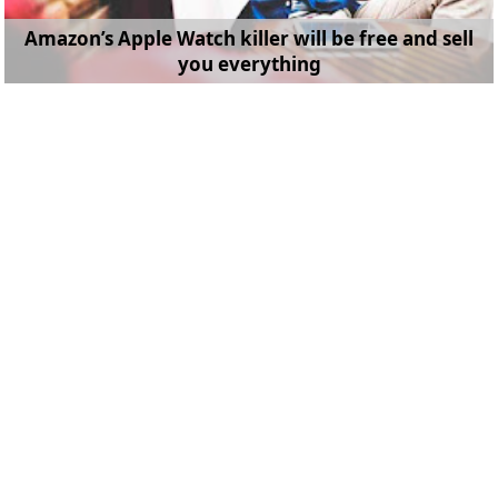
Amazon’s Apple Watch killer will be free and sell
you everything