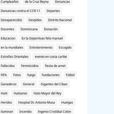
Cumpleaños
de la Cruz Reyna
Denuncias
Denuncias contra el CCR-11
Deportes
Desaparecidos
Despidos
Distrito Nacional
Docentes
Dominicana
Donación
Educacion
En la Deportivas felix manuel
en la mundiales
Entretenimiento
Escogido
Estrellas Orientales
evento en costa caribe
Fallecidos
Feminicidios
fiesta de amet
FIFA
Fotos
fuego
Fundaciones
Fútbol
Ganaderos
General
Gigantes del Cibao
Haiti
Haitianos
Hato Mayor del Rey
Heridos
Hospital Dr. Antonio Musa
Huelgas
iluminan
Incendio
Ingenio Cristóbal Colon