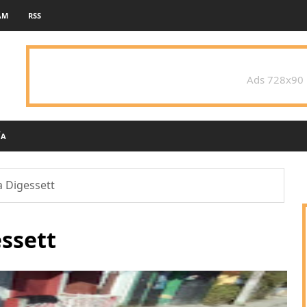
AM
RSS
Ads 728x90
ÍA
a Digessett
essett