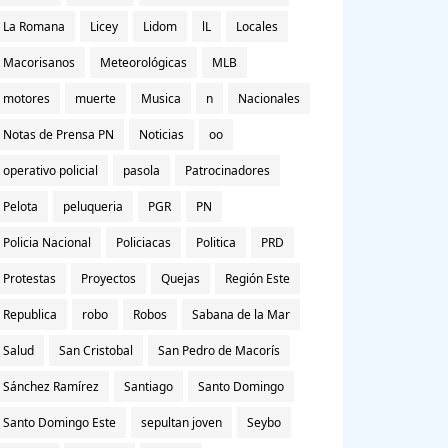
La Romana
Licey
Lidom
lL
Locales
Macorisanos
Meteorológicas
MLB
motores
muerte
Musica
n
Nacionales
Notas de Prensa PN
Noticias
oo
operativo policial
pasola
Patrocinadores
Pelota
peluqueria
PGR
PN
Policia Nacional
Policiacas
Politica
PRD
Protestas
Proyectos
Quejas
Región Este
Republica
robo
Robos
Sabana de la Mar
Salud
San Cristobal
San Pedro de Macorís
Sánchez Ramírez
Santiago
Santo Domingo
Santo Domingo Este
sepultan joven
Seybo