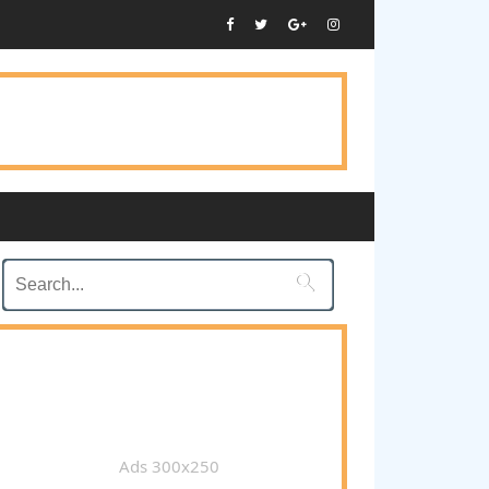

Ads 300x250