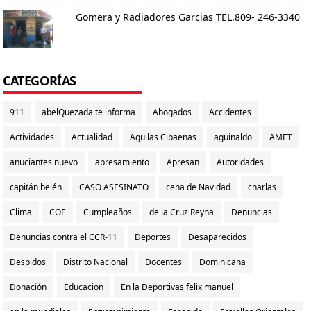
Gomera y Radiadores Garcias TEL.809- 246-3340
CATEGORÍAS
911
abelQuezada te informa
Abogados
Accidentes
Actividades
Actualidad
Aguilas Cibaenas
aguinaldo
AMET
anuciantes nuevo
apresamiento
Apresan
Autoridades
capitán belén
CASO ASESINATO
cena de Navidad
charlas
Clima
COE
Cumpleaños
de la Cruz Reyna
Denuncias
Denuncias contra el CCR-11
Deportes
Desaparecidos
Despidos
Distrito Nacional
Docentes
Dominicana
Donación
Educacion
En la Deportivas felix manuel