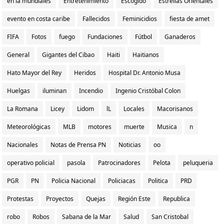
en la mundiales
Entretenimiento
Escogido
Estrellas Orientales
evento en costa caribe
Fallecidos
Feminicidios
fiesta de amet
FIFA
Fotos
fuego
Fundaciones
Fútbol
Ganaderos
General
Gigantes del Cibao
Haiti
Haitianos
Hato Mayor del Rey
Heridos
Hospital Dr. Antonio Musa
Huelgas
iluminan
Incendio
Ingenio Cristóbal Colon
La Romana
Licey
Lidom
lL
Locales
Macorisanos
Meteorológicas
MLB
motores
muerte
Musica
n
Nacionales
Notas de Prensa PN
Noticias
oo
operativo policial
pasola
Patrocinadores
Pelota
peluqueria
PGR
PN
Policia Nacional
Policiacas
Politica
PRD
Protestas
Proyectos
Quejas
Región Este
Republica
robo
Robos
Sabana de la Mar
Salud
San Cristobal