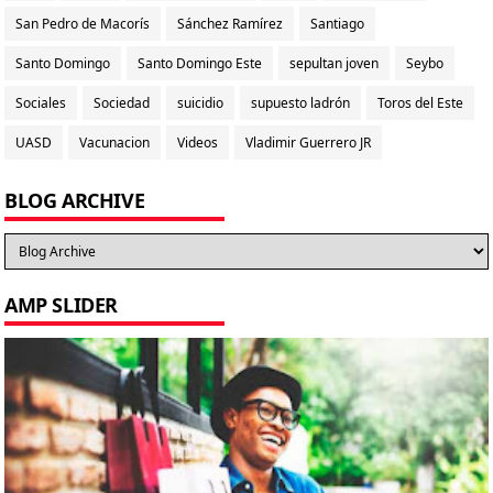
San Pedro de Macorís
Sánchez Ramírez
Santiago
Santo Domingo
Santo Domingo Este
sepultan joven
Seybo
Sociales
Sociedad
suicidio
supuesto ladrón
Toros del Este
UASD
Vacunacion
Videos
Vladimir Guerrero JR
BLOG ARCHIVE
AMP SLIDER