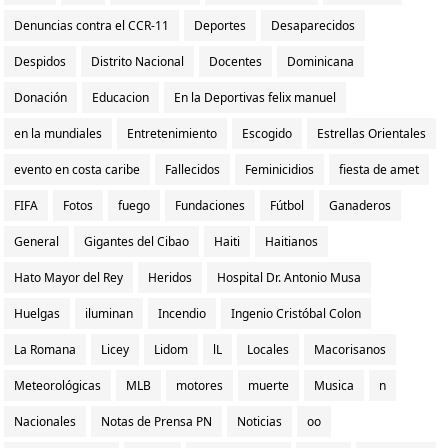
Denuncias contra el CCR-11
Deportes
Desaparecidos
Despidos
Distrito Nacional
Docentes
Dominicana
Donación
Educacion
En la Deportivas felix manuel
en la mundiales
Entretenimiento
Escogido
Estrellas Orientales
evento en costa caribe
Fallecidos
Feminicidios
fiesta de amet
FIFA
Fotos
fuego
Fundaciones
Fútbol
Ganaderos
General
Gigantes del Cibao
Haiti
Haitianos
Hato Mayor del Rey
Heridos
Hospital Dr. Antonio Musa
Huelgas
iluminan
Incendio
Ingenio Cristóbal Colon
La Romana
Licey
Lidom
lL
Locales
Macorisanos
Meteorológicas
MLB
motores
muerte
Musica
n
Nacionales
Notas de Prensa PN
Noticias
oo