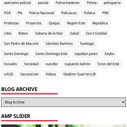
operativo policial
pasola
Patrocinadores
Pelota
peluqueria
PGR
PN
Policia Nacional
Policiacas
Politica
PRD
Protestas
Proyectos
Quejas
Región Este
Republica
robo
Robos
Sabana de la Mar
Salud
San Cristobal
San Pedro de Macorís
Sánchez Ramírez
Santiago
Santo Domingo
Santo Domingo Este
sepultan joven
Seybo
Sociales
Sociedad
suicidio
supuesto ladrón
Toros del Este
UASD
Vacunacion
Videos
Vladimir Guerrero JR
BLOG ARCHIVE
AMP SLIDER