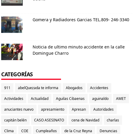
Gomera y Radiadores Garcias TEL.809- 246-3340
Noticia de ultimo minuto accidente en la calle
Domingue Charro
CATEGORÍAS
911
abelQuezada te informa
Abogados
Accidentes
Actividades
Actualidad
Aguilas Cibaenas
aguinaldo
AMET
anuciantes nuevo
apresamiento
Apresan
Autoridades
capitán belén
CASO ASESINATO
cena de Navidad
charlas
Clima
COE
Cumpleaños
de la Cruz Reyna
Denuncias