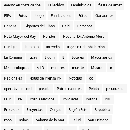
evento en costa caribe
Fallecidos
Feminicidios
fiesta de amet
FIFA
Fotos
fuego
Fundaciones
Fútbol
Ganaderos
General
Gigantes del Cibao
Haiti
Haitianos
Hato Mayor del Rey
Heridos
Hospital Dr. Antonio Musa
Huelgas
iluminan
Incendio
Ingenio Cristóbal Colon
La Romana
Licey
Lidom
lL
Locales
Macorisanos
Meteorológicas
MLB
motores
muerte
Musica
n
Nacionales
Notas de Prensa PN
Noticias
oo
operativo policial
pasola
Patrocinadores
Pelota
peluqueria
PGR
PN
Policia Nacional
Policiacas
Politica
PRD
Protestas
Proyectos
Quejas
Región Este
Republica
robo
Robos
Sabana de la Mar
Salud
San Cristobal