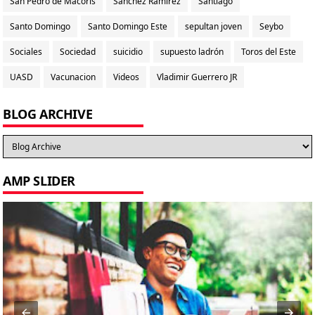
San Pedro de Macorís
Sánchez Ramírez
Santiago
Santo Domingo
Santo Domingo Este
sepultan joven
Seybo
Sociales
Sociedad
suicidio
supuesto ladrón
Toros del Este
UASD
Vacunacion
Videos
Vladimir Guerrero JR
BLOG ARCHIVE
AMP SLIDER