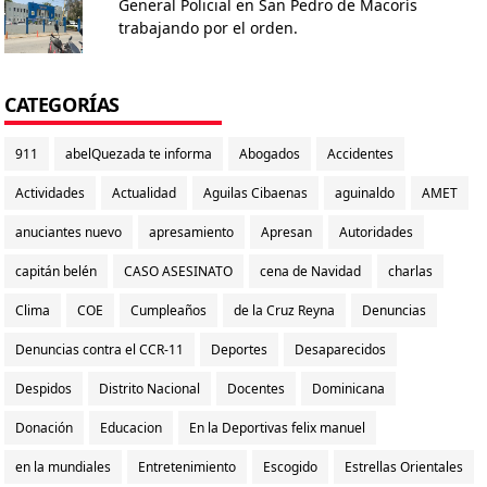
General Policial en San Pedro de Macorís
trabajando por el orden.
CATEGORÍAS
911
abelQuezada te informa
Abogados
Accidentes
Actividades
Actualidad
Aguilas Cibaenas
aguinaldo
AMET
anuciantes nuevo
apresamiento
Apresan
Autoridades
capitán belén
CASO ASESINATO
cena de Navidad
charlas
Clima
COE
Cumpleaños
de la Cruz Reyna
Denuncias
Denuncias contra el CCR-11
Deportes
Desaparecidos
Despidos
Distrito Nacional
Docentes
Dominicana
Donación
Educacion
En la Deportivas felix manuel
en la mundiales
Entretenimiento
Escogido
Estrellas Orientales