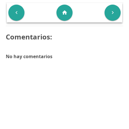

home

Comentarios:
No hay comentarios