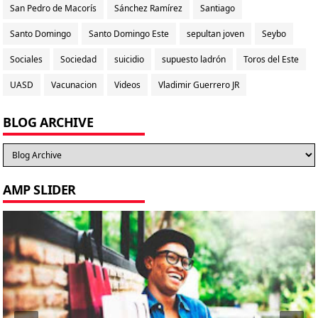
San Pedro de Macorís
Sánchez Ramírez
Santiago
Santo Domingo
Santo Domingo Este
sepultan joven
Seybo
Sociales
Sociedad
suicidio
supuesto ladrón
Toros del Este
UASD
Vacunacion
Videos
Vladimir Guerrero JR
BLOG ARCHIVE
AMP SLIDER