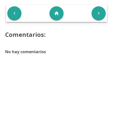

home

Comentarios:
No hay comentarios