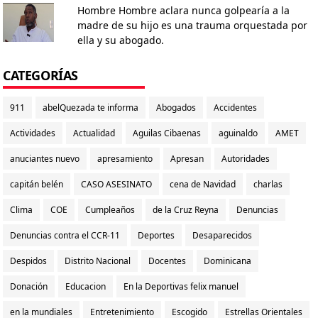
Hombre Hombre aclara nunca golpearía a la
madre de su hijo es una trauma orquestada por
ella y su abogado.
CATEGORÍAS
911
abelQuezada te informa
Abogados
Accidentes
Actividades
Actualidad
Aguilas Cibaenas
aguinaldo
AMET
anuciantes nuevo
apresamiento
Apresan
Autoridades
capitán belén
CASO ASESINATO
cena de Navidad
charlas
Clima
COE
Cumpleaños
de la Cruz Reyna
Denuncias
Denuncias contra el CCR-11
Deportes
Desaparecidos
Despidos
Distrito Nacional
Docentes
Dominicana
Donación
Educacion
En la Deportivas felix manuel
en la mundiales
Entretenimiento
Escogido
Estrellas Orientales