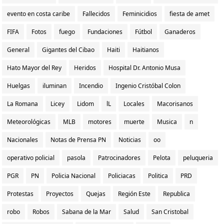
evento en costa caribe
Fallecidos
Feminicidios
fiesta de amet
FIFA
Fotos
fuego
Fundaciones
Fútbol
Ganaderos
General
Gigantes del Cibao
Haiti
Haitianos
Hato Mayor del Rey
Heridos
Hospital Dr. Antonio Musa
Huelgas
iluminan
Incendio
Ingenio Cristóbal Colon
La Romana
Licey
Lidom
lL
Locales
Macorisanos
Meteorológicas
MLB
motores
muerte
Musica
n
Nacionales
Notas de Prensa PN
Noticias
oo
operativo policial
pasola
Patrocinadores
Pelota
peluqueria
PGR
PN
Policia Nacional
Policiacas
Politica
PRD
Protestas
Proyectos
Quejas
Región Este
Republica
robo
Robos
Sabana de la Mar
Salud
San Cristobal